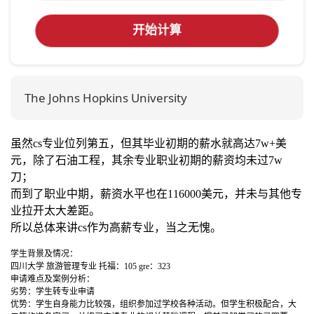
开始计算
The Johns Hopkins University
虽然
cs
专业位列第五，但其毕业初期的薪水就高达
7w+
美
元，除了石油工程，其余专业职业初期的薪资均未过
7w
刀；
而到了职业中期，薪资水平也在
116000
美元，并未与其他专
业拉开太大差距。
所以总体来讲
cs
作为高薪专业，当之无愧。
学生背景及情况：
四川大学 旅游管理专业 托福：105 gre：323
申请难点及案例分析：
劣势：学生转专业申请
优势：学生自身能力比较强，组织参加过学校各种活动。但学生积极配合，大