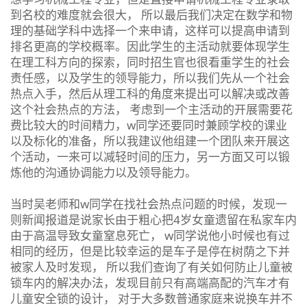
到名校的难度就会很大， 所以最后我们决定在数学和物
理的基础学科中选择一个来申请，这样可以提高申请到
排名更高的学校概率。因此学生的主活动就要体现学生
在理工科方向的探索，同时招生官也很看重学生的社会
责任感，以及学生的领导能力，所以我们先从一个社会
热点入手，然后从理工科的角度来提出可以解决或改善
这个社会热点的方法， 考虑到一个主活动的开展需要花
费比较大的时间精力，w同学还要同时兼顾学校的课业
以及标化的准备，所以我建议他组建一个团队来开展这
个活动，一来可以减轻时间的压力，另一方面又可以锻
炼他的沟通协调能力以及领导能力。
当时吴老师和w同学在找社会热点问题的时候，发现一
则新闻报道是说家长由于粗心把4岁女童遗留在私家车内
由于高温导致女童窒息死亡， w同学说他小时候也有过
相同的经历，但是比较幸运的是车子是停在树荫之下并
被家人及时发现， 所以我们查询了有关如何防止儿童被
锁车内的解决办法，发现目前只有高端高配的汽车才有
儿童安全锁的设计， 对于大多数普通家庭来说换车并不