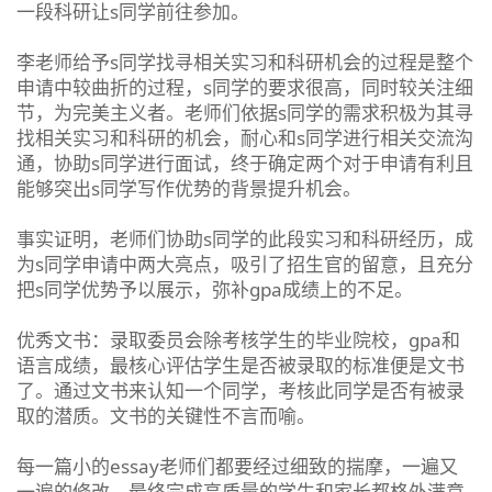
一段科研让s同学前往参加。
李老师给予s同学找寻相关实习和科研机会的过程是整个
申请中较曲折的过程，s同学的要求很高，同时较关注细
节，为完美主义者。老师们依据s同学的需求积极为其寻
找相关实习和科研的机会，耐心和s同学进行相关交流沟
通，协助s同学进行面试，终于确定两个对于申请有利且
能够突出s同学写作优势的背景提升机会。
事实证明，老师们协助s同学的此段实习和科研经历，成
为s同学申请中两大亮点，吸引了招生官的留意，且充分
把s同学优势予以展示，弥补gpa成绩上的不足。
优秀文书：录取委员会除考核学生的毕业院校，gpa和
语言成绩，最核心评估学生是否被录取的标准便是文书
了。通过文书来认知一个同学，考核此同学是否有被录
取的潜质。文书的关键性不言而喻。
每一篇小的essay老师们都要经过细致的揣摩，一遍又
一遍的修改，最终完成高质量的学生和家长都格外满意