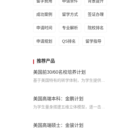
留学费用
申请条件
背景提升
成功案例
留学方式
签证办理
申请时间
专业解析
院校排名
申请规划
QS排名
留学指导
推荐产品
美国前30/60名校培养计划
基于美国特有的转学体制，为学生提供包括学术、领导力、职业等在内的长时段服务，让学生既获得名校录取，又有读完名校的实力
美国高端本科：金鹏计划
为学生量身搭建五维立体模型，逐一击破痛点，致力于提高美国TOP30本科录取成功率
美国高端硕士：金骏计划