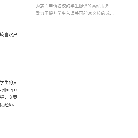
为志向申请名校的学生提供的高端服务产品
致力于提升学生入读美国前30名校的成功率
产品中涵盖背景提升项目基金，学生可根据自身背景任意选择海内/外科研与职场提升等项目
较喜欢户
学生的某
sugar
关键，文案
段经历、