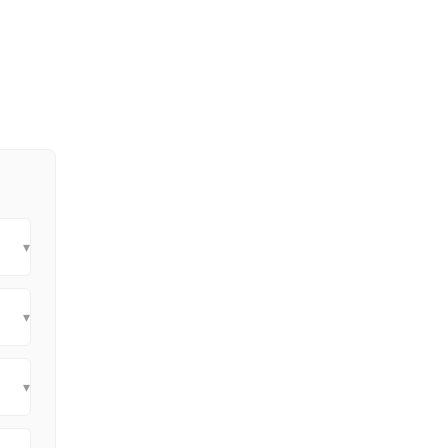
▾
▾
▾