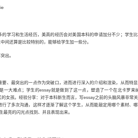
ie
多的学习和生活经历，美高的经历会对美国本科的申请加分不少；学生比
生中间还算是比较特别的，能够给学生加一些分。
算突出。
重要、最突出的一点作为突破口，进而进行深入的介绍和渲染，从而特显
是一大难点；学生的
essay就是做到了这一点，塑造了一个在北卡罗来纳州
区的女孩。
经验分享
：对于本科新生而言，写
essay之前的头脑风暴非常
进行了多次沟通，这样才逐渐了解这个学生，从而能敲定用哪个素材、哪
学生最亮的闪光点找到、并且表现出来。