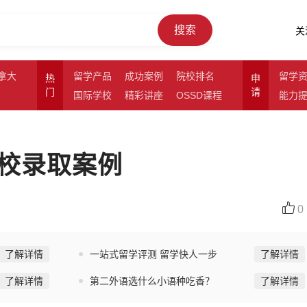
搜索
关
拿大
留学产品
成功案例
院校排名
留学
热
申
门
请
国际学校
精彩讲座
OSSD课程
能力
校录取案例
0
了解详情
一站式留学评测 留学快人一步
了解详情
了解详情
第二外语选什么小语种吃香？
了解详情