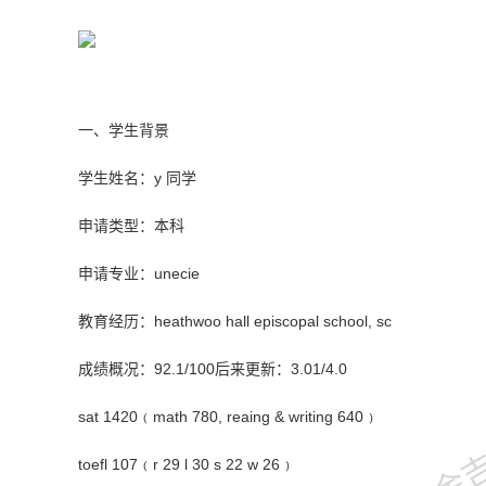
一、学生背景
学生姓名
：y
同学
申请类型
：本科
申请专业
：
unecie
教育经历
：
heathwoo hall episcopal school, sc
金吉列
成绩概况：
92.1/100
后来更新：
3.01/4.0
sat 1420﹙math 780, reaing & writing 640﹚
toefl 107﹙r 29 l 30 s 22 w 26﹚