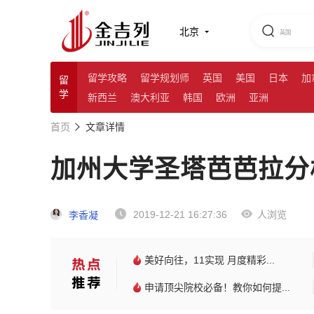
北京
留学攻略
留学规划师
英国
美国
日本
加
留
学
新西兰
澳大利亚
韩国
欧洲
亚洲
首页
文章详情
加州大学圣塔芭芭拉分
2019-12-21 16:27:36
人浏览
李香凝
美好向往，11实现 月度精彩...
申请顶尖院校必备！教你如何提...