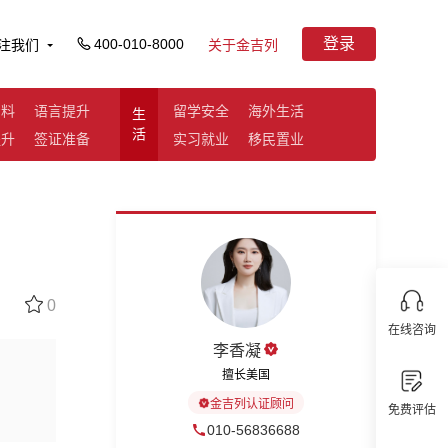
登录
400-010-8000
注我们
关于金吉列
资料
语言提升
留学安全
海外生活
生
活
提升
签证准备
实习就业
移民置业
0
在线咨询
李香凝
擅长美国
金吉列认证顾问
免费评估
010-56836688