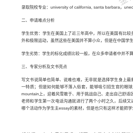
录取院校
专业：
university of california, santa barbara
，
unec
二、
申请难点分析
学生优势：
学生在美国上了近三年高中，所以在美国有比较
外和极限运动，虽然这些在美国并不算小众，但是在中国学
学生劣势
：
学生的标化成绩比较一般，在众多申请者中并不
三、
专家分析及文书亮点
写文书说简单也简单、说难也难，无非就是选择学生身上最
一特质；但是如何能够不落入俗套，能够吸引招生官的眼球
mountain上，迎着风雪敢于、用于挑战自己、走出自己舒适
老师和学生第一次电话沟通就进行了两个小时之久，后续又
哪个活动作为学生主essay的素材，但是也只有这样才能把