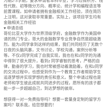
为期2-3学期，要求申请者本科毕业，学习过微积分、线
性代数、初等微分方向、概率论、统计学和编程语言等
前置课程。如申请者拥有金融相关工作经验，须在简历
上注明，这对录取非常重要。实际上，该项目学生均有
金融相关工作经验
♥ 申请总结
哥伦比亚大学作为世界顶级学府，金融数学作为美国申
请的热门专业，哥大的金融数学专业竞争自然是超级激
烈。能为z同学拿到这样的结果，我们共同经历了无数个
日夜的头脑风暴，文书讨论，学校沟通，案例分析等
等。不仅z同学完成了自我实现，我也在和z同学的沟通
中得到了很大提升，看到z 同学睿智的思考，严格的自
律，勤奋的学习，我也时常被感动着激励着，在和z同学
的交流过程中，也感受到作为一个教育工作者帮助学生
追逐梦想并实现梦想的责任和意义。整个申请过程也是
老师和学生彼此成就共同进步的过程，愿所有的孩子都
能一步一步超越自己，到达梦想的彼岸。
想获得一对一免费指导吗？想要一套量身定制的留学方
案吗？联系我，给您想要的！