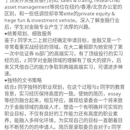
了顶尖外资投资银行的ib, sales & traing, research和
asset management等岗位在纽约/香港/北京办公室的
区别，和一些低调但却非常elite的private equity &
hege fun & investment vehicle。深入了解金融行业
后，学生对金融专业产生了浓厚的兴趣。
♥统筹规划、细致服务
鉴于z 同学大二上就已经确定申请目标，金融又是一个
非常看重实战经验的领域。在大二暑假即为她安排了第
一次中信证券 ib部门的高端实习，有了顶级投行的实习
经历后，z 同学对金融领域的理解有了极大的提升，后
来又凭借自己的能力争取到两端高端实习，可谓进步神
速。
♥独特的文书策略
结合z 同学独特的职业规划，在这个过程与z 同学的教育
背景，实习经历保持高度的一致。使她的简历，essay
等经历融合起来，相互呼应，展现给录委会一个将来致
力于金融领域的高级人才。塑造一个有明确并可实现的
职业目标，不仅有良好的工作能力还有高度的职业素
养，能融入多样化环境，为实现自己的目标一直朝着目
标不断努力的的申请人。简历是录取委员会对于z 同学