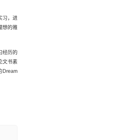
实习，进
理想的雅
习经历的
论文书素
ream