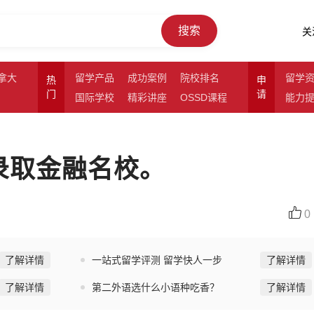
搜索
关
拿大
留学产品
成功案例
院校排名
留学
热
申
门
请
国际学校
精彩讲座
OSSD课程
能力
5录取金融名校。
0
了解详情
一站式留学评测 留学快人一步
了解详情
了解详情
第二外语选什么小语种吃香？
了解详情