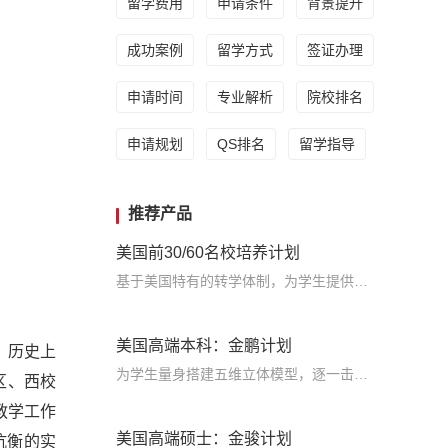
留学费用
申请条件
背景提升
成功案例
留学方式
签证办理
申请时间
专业解析
院校排名
申请规划
QS排名
留学指导
推荐产品
美国前30/60名校培养计划
基于美国特有的转学体制，为学生提供包括学术、领导力、职业等在内的长时段服务，让学生既获得名校录取，又有读完名校的实力
美国高端本科：金鹏计划
。历史上
为学生量身搭建五维立体模型，逐一击破痛点，致力于提高美国TOP30本科录取成功率
区、西校
教学工作
美国高端硕士：金骏计划
抗衡的实