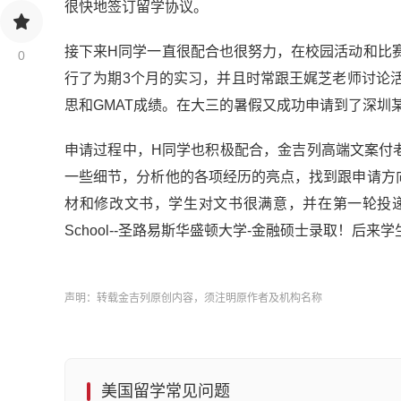
很快地签订留学协议。
接下来H同学一直很配合也很努力，在校园活动和比
0
行了为期3个月的实习，并且时常跟王娓芝老师讨论
思和GMAT成绩。在大三的暑假又成功申请到了深圳
申请过程中，H同学也积极配合，金吉列高端文案付
一些细节，分析他的各项经历的亮点，找到跟申请方
材和修改文书，学生对文书很满意，并在第一轮投递
School--圣路易斯华盛顿大学-金融硕士录取！后
声明：转载金吉列原创内容，须注明原作者及机构名称
美国留学常见问题