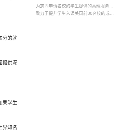
为志向申请名校的学生提供的高端服务产品
致力于提升学生入读美国前30名校的成功率
产品中涵盖背景提升项目基金，学生可根据自身背景任意选择海内/外科研与职场提升等项目
充分的就
方面提供深
。如果学生
世界知名