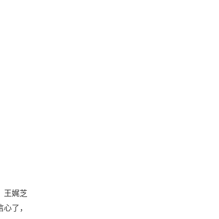
，王娓芝
信心了，