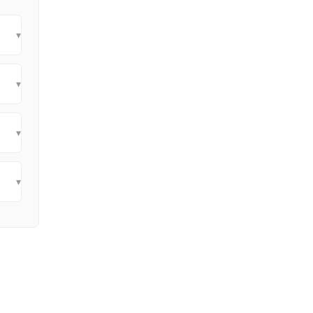
▾
▾
▾
▾