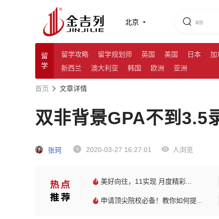
北京
留学攻略
留学规划师
英国
美国
日本
加
留
学
新西兰
澳大利亚
韩国
欧洲
亚洲
首页
文章详情
双非背景GPA不到3.
2020-03-27 16:27:01
人浏览
张珂
美好向往，11实现 月度精彩...
申请顶尖院校必备！教你如何提...