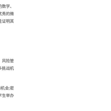
的数学、
优秀的微
能证明其
、风险管
多挑战机
机会;密
学生举办