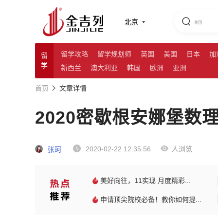
北京
留学攻略
留学规划师
英国
美国
日本
加
留
学
新西兰
澳大利亚
韩国
欧洲
亚洲
首页
文章详情
2020密歇根安娜堡数
2020-02-22 12:35:56
人浏览
张珂
美好向往，11实现 月度精彩...
申请顶尖院校必备！教你如何提...