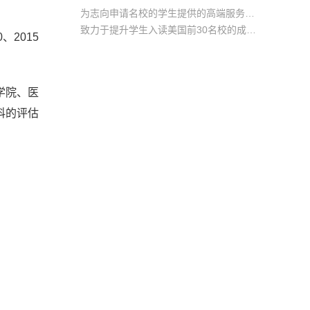
为志向申请名校的学生提供的高端服务产品
致力于提升学生入读美国前30名校的成功率
、2015
产品中涵盖背景提升项目基金，学生可根据自身背景任意选择海内/外科研与职场提升等项目
学院、医
科的评估