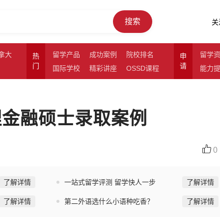
搜索
关
拿大
留学产品
成功案例
院校排名
留学
热
申
门
请
国际学校
精彩讲座
OSSD课程
能力
理金融硕士录取案例
0
了解详情
一站式留学评测 留学快人一步
了解详情
了解详情
第二外语选什么小语种吃香？
了解详情