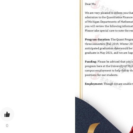
金吉列
0