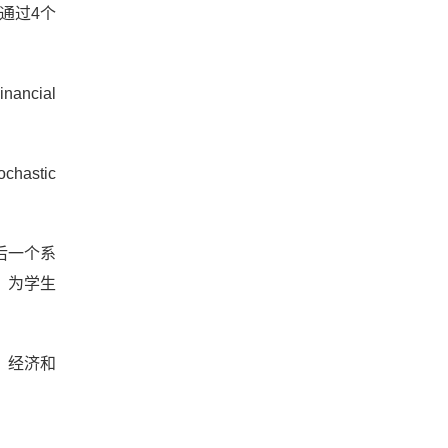
通过4个
ncial
astic
;最后一个系
ta)，为学生
、经济和