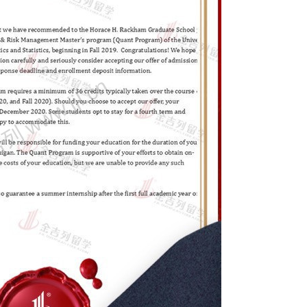
 www.jjl.cn