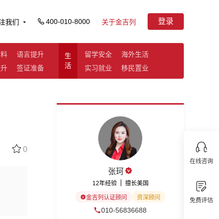
登录
400-010-8000
注我们
关于金吉列
资料
语言提升
留学安全
海外生活
生
活
提升
签证准备
实习就业
移民置业
0
在线咨询
张珂
12年经验
擅长美国
金吉列认证顾问
资深顾问
免费评估
010-56836688