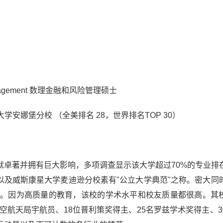
sk Management 数理金融和风险管理硕士
bor 密歇根大学安娜堡分校 （全美排名 28，世界排名TOP 30）
就卓著并拥有巨大影响，多项调查显示该大学超过70%的专业排
校以及威斯康星大学麦迪逊分校素有"公立大学典范"之称。密大同
一。因为高质量的教育，该校的学术水平和校友质量都很高。其
空航天局宇航员、18位普利策奖得主、25名罗兹学术奖得主、3