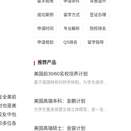
留学费用
申请条件
背景提升
成功案例
留学方式
签证办理
申请时间
专业解析
院校排名
申请规划
QS排名
留学指导
推荐产品
美国前30/60名校培养计划
基于美国特有的转学体制，为学生提供包括学术、领导力、职业等在内的长时段服务，让学生既获得名校录取，又有读完名校的实力
在全美前
美国高端本科：金鹏计划
时也是美
为学生量身搭建五维立体模型，逐一击破痛点，致力于提高美国TOP30本科录取成功率
校友中包
0多位各
美国高端硕士：金骏计划