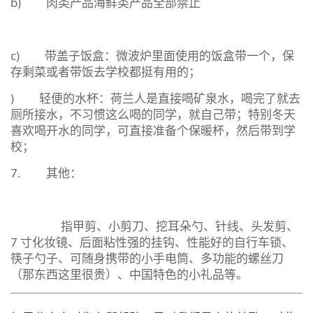
b) 肉类产品海鲜类产品全部禁止
c) 带盖子饭盒：微波炉里面使用的饭盒带一个，保
存剩菜或者带饭去学校都挺有用的；
) 轻便的水杯：荷兰人是直接喝矿泉水，喝完了就去
厕所接水，不习惯这么喝的同学，就自己带；特别冬天
喜欢喝开水的同学，可直接准备个保暖杯，然后带到学
校；
7. 其他：
指甲剪、小剪刀、挖耳朵勺、针线、头发剪、
7 寸化妆镜、后面粘性强的挂钩、性能好的自行车锁、
筷子勺子、可随身携带的小手电筒、多功能的螺丝刀
（那东西这里很贵）、中国特色的小礼品等。