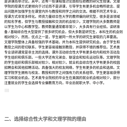
是讲课而非讨论。其中，还有一些课程或讨论由担任助教的研究生授课。
文理
学院的授课方式更倾向于讨论而不是讲课，引导学生有更多机会畅所欲言、提
出问题并加强学生在课堂内外与教授和同学之间的交流。
根据不同艺术专业，
授课方式非常多样化。
师资力量
综合性大学的教师偏向研究型，很多是该领域
的知名学者，但学生与教授接触和交流的机会较少。
文理学院的大多数教师是
以学生为中心和教学型。
教师数量通常都非常少，大多具有行业经验。
读研准
备 / 基础
综合性大型提供了很多研究机会，但大多数是研究生，本科生的机会则
相对较少。然而，优点之一是，学生被同一所大学的研究生录取的几率要高。
文理学院整体上具备较强的学术基础，并为本科生提供研究机会。由于学生和
教授之间的密切联系，学生更容易接触到教授，并获得不错的推荐信。
艺术类
专业读研通常是非主流的选择。
课外活动
综合性大学有更多校内和校外活动及
学生组织和俱乐部。一些大学还有兄弟会、联谊会和知名运动队等。
文理学院
的学生组织和俱乐部相对较少。
相对较少。
就业机会
综合性大学有更多的校园
招聘会和其他招聘活动。具备强大的校友网络，学生有更多的机会和选择。
文
理学院学生拥有与校友、教授和同学之间强有力的关系纽带。学生更容易获得
实习和就业机会。
艺术类专业院校的毕业生在美国的就业机会相对较少，部分
注重就业的学生会选择专业偏教育方向，毕业后就职大学、中小学。
二、选择综合性大学和文理学院的理由