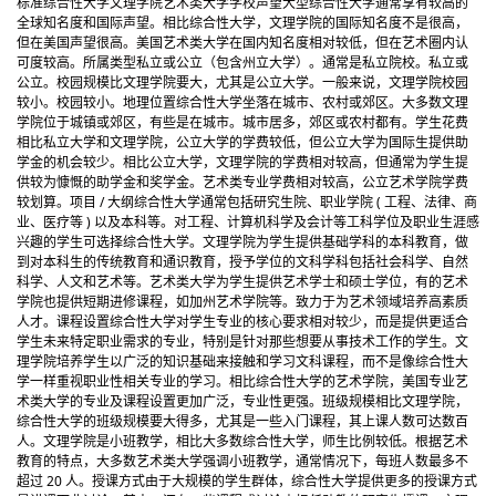
标准
综合性大学
文理学院
艺术类大学
学校声望
大型综合性大学通常享有较高的
全球知名度和国际声望。
相比综合性大学，文理学院的国际知名度不是很高，
但在美国声望很高。
美国艺术类大学在国内知名度相对较低，但在艺术圈内认
可度较高。
所属类型
私立或公立（包含州立大学）。
通常是私立院校。
私立或
公立。
校园规模
比文理学院要大，尤其是公立大学。
一般来说，文理学院校园
较小。
校园较小。
地理位置
综合性大学坐落在城市、农村或郊区。
大多数文理
学院位于城镇或郊区，有些是在城市。
城市居多，郊区或农村都有。
学生花费
相比私立大学和文理学院，公立大学的学费较低，但公立大学为国际生提供助
学金的机会较少。
相比公立大学，文理学院的学费相对较高，但通常为学生提
供较为慷慨的助学金和奖学金。
艺术类专业学费相对较高，公立艺术学院学费
较划算。
项目 / 大纲
综合性大学通常包括研究生院、职业学院 ( 工程、法律、商
业、医疗等 ) 以及本科等。对工程、计算机科学及会计等工科学位及职业生涯感
兴趣的学生可选择综合性大学。
文理学院为学生提供基础学科的本科教育，做
到对本科生的传统教育和通识教育，授予学位的文科学科包括社会科学、自然
科学、人文和艺术等。
艺术类大学为学生提供艺术学士和硕士学位，有的艺术
学院也提供短期进修课程，如加州艺术学院等。致力于为艺术领域培养高素质
人才。
课程设置
综合性大学对学生专业的核心要求相对较少，而是提供更适合
学生未来特定职业需求的专业，特别是针对那些想要从事技术工作的学生。
文
理学院培养学生以广泛的知识基础来接触和学习文科课程，而不是像综合性大
学一样重视职业性相关专业的学习。
相比综合性大学的艺术学院，美国专业艺
术类大学的专业及课程设置更加广泛，专业性更强。
班级规模
相比文理学院，
综合性大学的班级规模要大得多，尤其是一些入门课程，其上课人数可达数百
人。
文理学院是小班教学，相比大多数综合性大学，师生比例较低。
根据艺术
教育的特点，大多数艺术类大学强调小班教学，通常情况下，每班人数最多不
超过 20 人。
授课方式
由于大规模的学生群体，综合性大学提供更多的授课方式