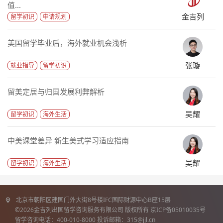
值...
金吉列
留学初识
申请规划
美国留学毕业后，海外就业机会浅析
张璇
就业指导
留学初识
留美定居与归国发展利弊解析
吴耀
留学初识
海外生活
中美课堂差异 新生美式学习适应指南
吴耀
留学初识
海外生活
北京市朝阳区建国门外大街8号楼IFC国际财源中心B座15层
©2026金吉列出国留学咨询服务有限公司 版权所有 京ICP备05010035号
留学咨询电话：400-010-8000 投诉邮箱：315@jjl.cn