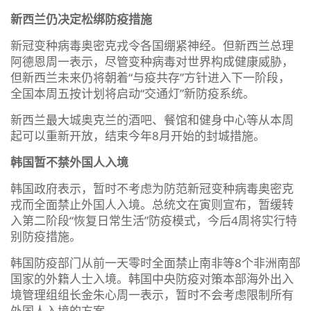
新西兰仍决定松绑防疫措施
新冠变种病毒奥密克戎令各国绷紧神经。但新西兰总理
阿德恩周一表示，尽管变种病毒对世界构成健康威胁，
但新西兰未来仍将朝着“与疫共存”方针进入下一阶段，
全国本周五按计划将启动“交通灯”新防疫系统。
新西兰最大城奥克兰的酒吧、餐馆和健身中心等从本周
起可以重新开放，结束今年8月开始的封城措施。
韩国暂不禁外国人入境
韩国政府表示，暂时不考虑为防范新冠变种病毒奥密克
戎而全面禁止外国人入境。总统文在寅则宣布，暂缓转
入第二阶段“恢复日常生活”防疫模式，今后4周将实行特
别防疫措施。
韩国防疫部门从前一天零时全面禁止南非等8个非洲南部
国家的外籍人士入境。韩国中央防疫对策本部海外出入
境管理组组长金朱心周一表示，暂时不会考虑限制所有
外国人入境的方案。