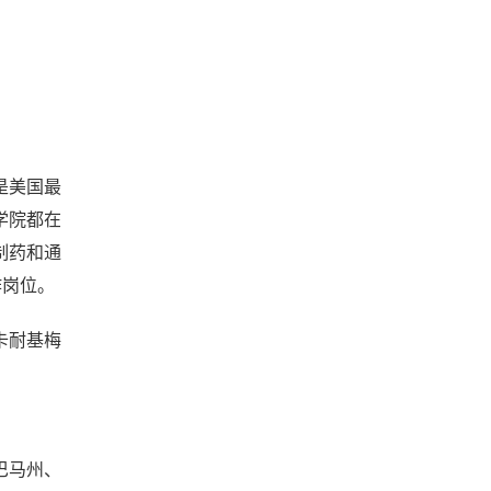
是美国最
学院都在
制药和通
作岗位。
卡耐基梅
巴马州、