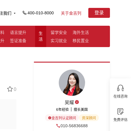
登录
400-010-8000
注我们
关于金吉列
资料
语言提升
留学安全
海外生活
生
活
提升
签证准备
实习就业
移民置业
0
在线咨询
吴耀
6年经验
擅长美国
金吉列认证顾问
资深顾问
免费评估
010-56836688