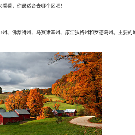
来看看，你最适合去哪个区吧！
尔州、佛蒙特州、马赛诸塞州、康涅狄格州和罗德岛州。主要的