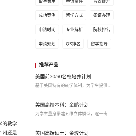
留学费用
申请条件
背景提升
成功案例
留学方式
签证办理
申请时间
专业解析
院校排名
申请规划
QS排名
留学指导
推荐产品
美国前30/60名校培养计划
基于美国特有的转学体制，为学生提供包括学术、领导力、职业等在内的长时段服务，让学生既获得名校录取，又有读完名校的实力
美国高端本科：金鹏计划
为学生量身搭建五维立体模型，逐一击破痛点，致力于提高美国TOP30本科录取成功率
学的教学
个州还是
美国高端硕士：金骏计划