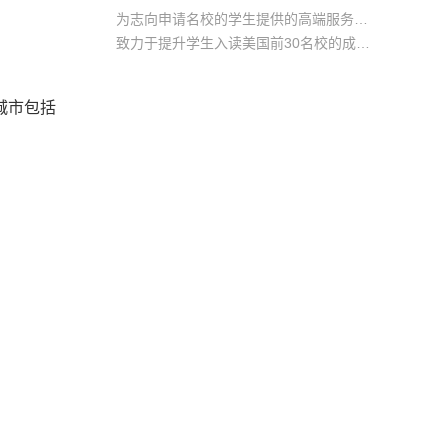
为志向申请名校的学生提供的高端服务产品
致力于提升学生入读美国前30名校的成功率
产品中涵盖背景提升项目基金，学生可根据自身背景任意选择海内/外科研与职场提升等项目
城市包括