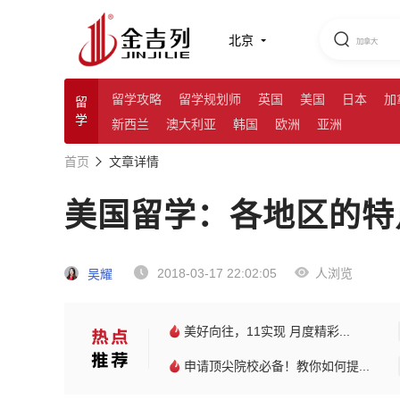
北京
留学攻略
留学规划师
英国
美国
日本
加
留
学
新西兰
澳大利亚
韩国
欧洲
亚洲
首页
文章详情
美国留学：各地区的特
2018-03-17 22:02:05
人浏览
吴耀
美好向往，11实现 月度精彩...
申请顶尖院校必备！教你如何提...