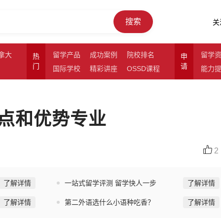
搜索
关
拿大
留学产品
成功案例
院校排名
留学
热
申
门
请
国际学校
精彩讲座
OSSD课程
能力
点和优势专业
2
了解详情
一站式留学评测 留学快人一步
了解详情
了解详情
第二外语选什么小语种吃香？
了解详情