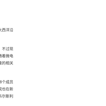
大西洋沿
。不过现
随着微电
量的相关
8个成员
院也在新
韦尔斯利