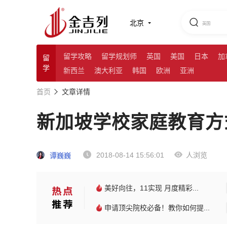
北京
留学攻略
留学规划师
英国
美国
日本
加
留
学
新西兰
澳大利亚
韩国
欧洲
亚洲
首页
文章详情
新加坡学校家庭教育方
2018-08-14 15:56:01
人浏览
谭巍巍
美好向往，11实现 月度精彩...
申请顶尖院校必备！教你如何提...