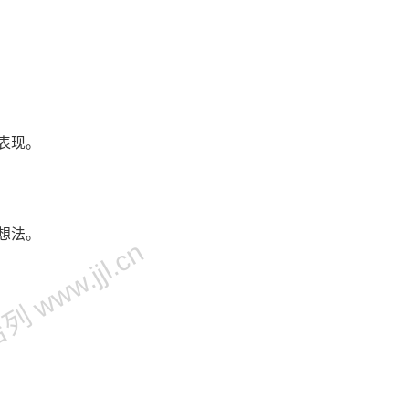
表现。
想法。
 www.jjl.cn