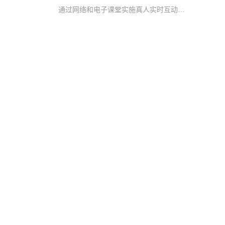
通过网络和电子课堂实施真人实时互动教学，打破了传统教育的时空限制，突破了优秀教师资源的地域限制，让学生随时随地就能与名师交流学习，真正帮助学生快速提升考核要求