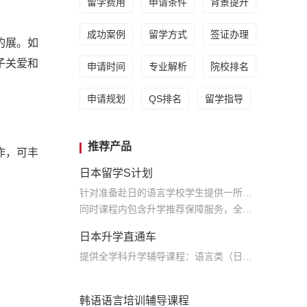
留学费用
申请条件
背景提升
成功案例
留学方式
签证办理
的展。如
子关爱和
申请时间
专业解析
院校排名
申请规划
QS排名
留学指导
推荐产品
作，可丰
日本留学S计划
针对准备赴日的语言学校学生提供一所语言学校申请的全程服务及配套的本科升学辅导课程服务
同时课程内包含升学推荐保障服务，全力保障学生升学
日本升学直通车
提供全学科升学辅导课程：语言类（日语，英语），学部文科理科，大学院文科理科，美术，音乐，建筑；学部升学课程 留考类，校内考，日语N5-N1，英语基础课，托福，托业；全年课程安排 留考课，大学院专业课程
韩语语言培训辅导课程