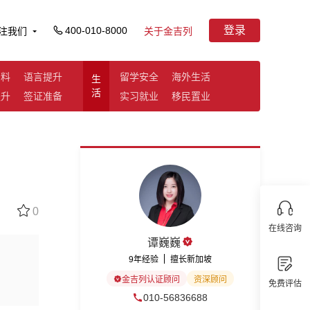
登录
400-010-8000
注我们
关于金吉列
资料
语言提升
留学安全
海外生活
生
活
提升
签证准备
实习就业
移民置业
0
在线咨询
谭巍巍
9年经验
擅长新加坡
金吉列认证顾问
资深顾问
免费评估
010-56836688