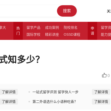
搜索
关
拿大
留学产品
成功案例
院校排名
留学
热
申
门
请
国际学校
精彩讲座
OSSD课程
能力
式知多少？
0
了解详情
一站式留学评测 留学快人一步
了解详情
了解详情
第二外语选什么小语种吃香？
了解详情