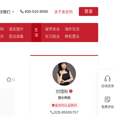
登录
400-010-8000
注我们
关于金吉列
资料
语言提升
留学安全
海外生活
生
活
提升
签证准备
实习就业
移民置业
0
在线咨询
刘惜秋
擅长韩国
金吉列认证顾问
免费评估
028-85595757