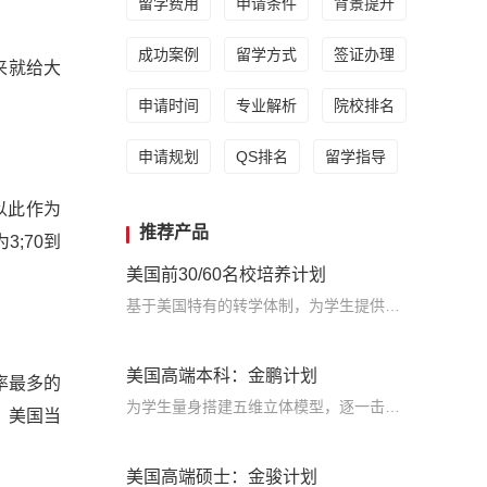
留学费用
申请条件
背景提升
成功案例
留学方式
签证办理
来就给大
申请时间
专业解析
院校排名
申请规划
QS排名
留学指导
以此作为
推荐产品
3;70到
美国前30/60名校培养计划
基于美国特有的转学体制，为学生提供包括学术、领导力、职业等在内的长时段服务，让学生既获得名校录取，又有读完名校的实力
美国高端本科：金鹏计划
率最多的
为学生量身搭建五维立体模型，逐一击破痛点，致力于提高美国TOP30本科录取成功率
，美国当
美国高端硕士：金骏计划