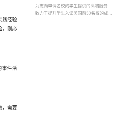
为志向申请名校的学生提供的高端服务产品
致力于提升学生入读美国前30名校的成功率
实践经验
产品中涵盖背景提升项目基金，学生可根据自身背景任意选择海内/外科研与职场提升等项目
验，则必
的事件活
。
绩，需要