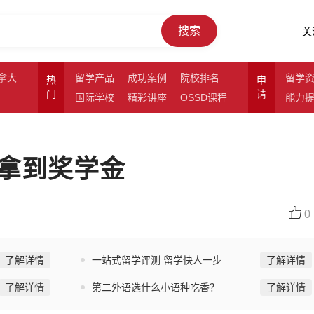
搜索
关
拿大
留学产品
成功案例
院校排名
留学
热
申
门
请
国际学校
精彩讲座
OSSD课程
能力
拿到奖学金
0
了解详情
一站式留学评测 留学快人一步
了解详情
了解详情
第二外语选什么小语种吃香？
了解详情