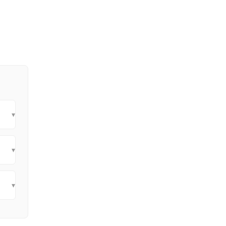
▾
▾
▾