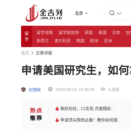
北京
留学攻略
留学规划师
英国
美国
日本
加
留
学
新西兰
澳大利亚
韩国
欧洲
亚洲
首页
文章详情
申请美国研究生，如何
2018-08-02 18:28:05
人浏览
刘惜秋
美好向往，11实现 月度精彩...
申请顶尖院校必备！教你如何提...