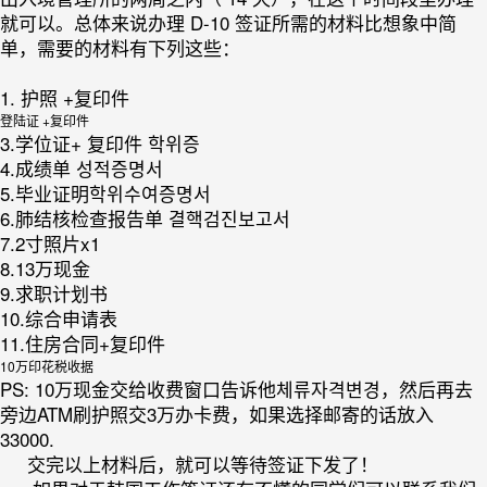
就可以。总体来说办理 D-10 签证所需的材料比想象中简
单，需要的材料有下列这些：
1. 护照 +复印件
登陆证 +复印件
3.学位证+ 复印件 학위증
4.成绩单 성적증명서
5.毕业证明학위수여증명서
6.肺结核检查报告单 결핵검진보고서
7.2寸照片x1
8.13万现金
9.求职计划书
10.综合申请表
11.住房合同+复印件
10万印花税收据
PS: 10万现金交给收费窗口告诉他체류자격변경，然后再去
旁边ATM刷护照交3万办卡费，如果选择邮寄的话放入
33000.
交完以上材料后，就可以等待签证下发了！