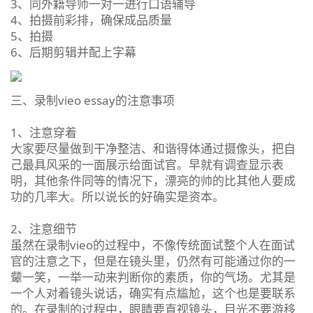
3、同外籍导师一对一进行口语辅导
4、拍摄前彩排，确保成品质量
5、拍摄
6、后期剪辑并配上字幕
三、录制vieo essay的注意事项
1、注意穿着
大家要尽量做到干净整洁、和谐得体通过摄像头，把自
己最具风采的一面展示给面试官。早就有调查显示表
明，其他条件同等的情况下，漂亮的帅的比其他人要成
功的几率大。所以说长的好确实是资本。
2、注意细节
虽然在录制vieo的过程中，不像传统面试整个人在面试
官的注意之下，但是在镜头里，仍然有可能通过你的一
颦一笑，一举一动来判断你的素质，你的气场。尤其是
一个人对着镜头说话，确实有点尴尬，这个也是要联系
的。在录制的过程中，眼睛要直视镜头，目光不要游移