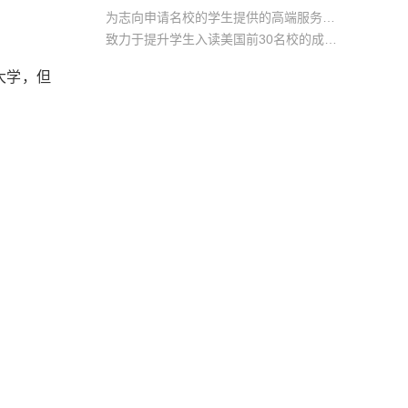
为志向申请名校的学生提供的高端服务产品
致力于提升学生入读美国前30名校的成功率
产品中涵盖背景提升项目基金，学生可根据自身背景任意选择海内/外科研与职场提升等项目
大学，但