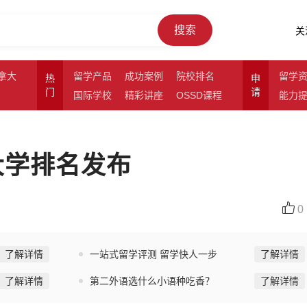
搜索
关
拿大
留学产品
成功案例
院校排名
留学
热
申
门
请
国际学校
精彩讲座
OSSD课程
能力
佳大学排名发布
0
了解详情
一站式留学评测 留学快人一步
了解详情
了解详情
第二外语选什么小语种吃香？
了解详情