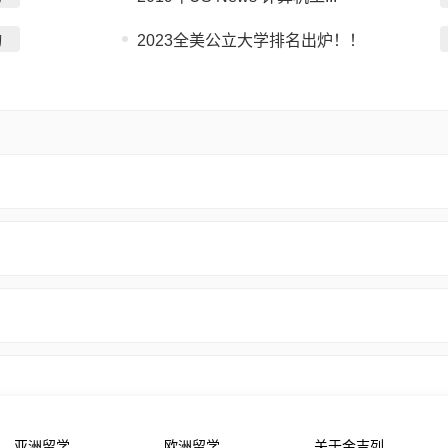
询
2023全美公立大学排名出炉！！
亚洲留学
欧洲留学
关于金吉列