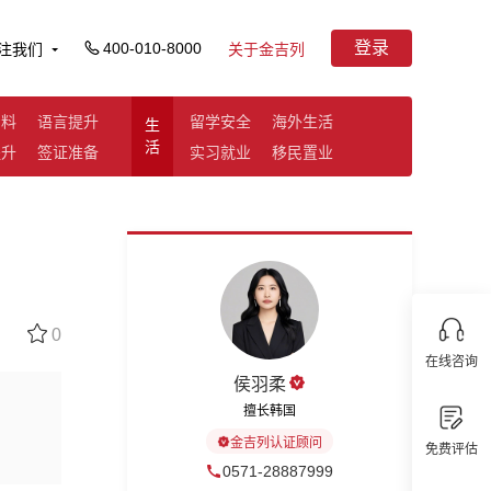
登录
400-010-8000
注我们
关于金吉列
资料
语言提升
留学安全
海外生活
生
活
提升
签证准备
实习就业
移民置业
0
在线咨询
侯羽柔
擅长韩国
金吉列认证顾问
免费评估
0571-28887999