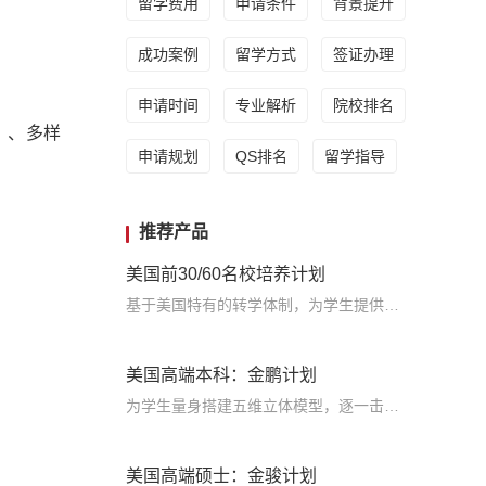
留学费用
申请条件
背景提升
成功案例
留学方式
签证办理
申请时间
专业解析
院校排名
）、多样
申请规划
QS排名
留学指导
推荐产品
美国前30/60名校培养计划
基于美国特有的转学体制，为学生提供包括学术、领导力、职业等在内的长时段服务，让学生既获得名校录取，又有读完名校的实力
美国高端本科：金鹏计划
为学生量身搭建五维立体模型，逐一击破痛点，致力于提高美国TOP30本科录取成功率
美国高端硕士：金骏计划