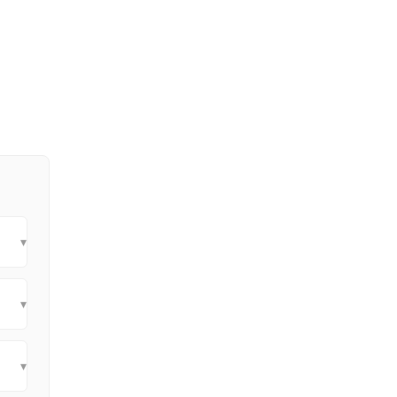
▾
▾
▾