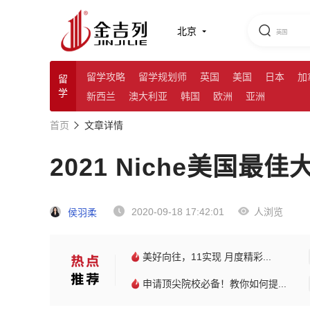
北京
留学攻略
留学规划师
英国
美国
日本
加
留
学
新西兰
澳大利亚
韩国
欧洲
亚洲
首页
文章详情
2021 Niche美国最
2020-09-18 17:42:01
人浏览
侯羽柔
美好向往，11实现 月度精彩...
申请顶尖院校必备！教你如何提...