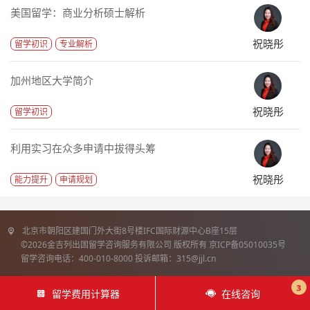
美国留学：商业分析硕士解析
祝晓彤
留学初识
专业解析
加州地区大学简介
祝晓彤
留学初识
利用实习在众多申请中拔得头筹
祝晓彤
能力提升
申请规划
北京市朝阳区建国门外大街8号楼IFC国际财源中心B座15层
©2026金吉列出国留学咨询服务有限公司 版权所有 京ICP备05010035号
留学咨询电话：400-010-8000 投诉邮箱：315@jjl.cn
3
留学费用计算器
在线咨询