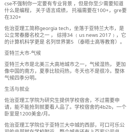
cse不强制你一定要有专业背景 ，但是你至少需要知道
什么是编程， 关于语言成绩， 托福需要在100+，gre要
在320+
佐治亚理工简称georgia tech，坐落于亚特兰大市，是
公立常春藤名校之一 ， 综排34 ﹙us news 2017﹚，它
的计算机科学更是 名列世界第5 （泰晤士高等教育）。
亚特兰大市-气候
亚特兰大市是北美三大高地城市之一，气候湿热， 更加
像中国的南方，夏季比较闷热，冬天也不是很冷。整体
气候四季分明。
生活与就业
佐治亚理工学院为研究生提供学校宿舍，不过需要申
请，能不能抢到就要看人品了。学校宿舍的4b2b，一个
卧室是1200美金/月。
佐治亚理工学院位于亚特兰大中城的西部，可口可乐公
司的总部就在学校附近。整个城市还有上百家公司总