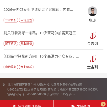
2026美国CS专业申请结果全景解读：内卷...
张璇
专业解析
申请规划
别只盯着高考一条路。19岁亚马尔加冕双冠王...
金吉列
留学初识
专业解析
美国留学择校新方向！10个高潜力小众专业，...
金吉列
申请规划
专业解析
北京市朝阳区建国门外大街8号楼IFC国际财源中心B座15层
©2026金吉列出国留学咨询服务有限公司 版权所有 京ICP备05010035号
留学咨询电话：400-010-8000 投诉邮箱：315@jjl.cn
3
留学费用计算器
在线咨询