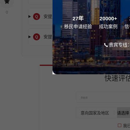
0
安提瓜留学费用一年多少钱？
Q
27年
20000+
移民申请经验
成功案例
信
安提瓜留学签证怎么办理？
Q
贵宾专线：0
快速评
意向国家及地区
我