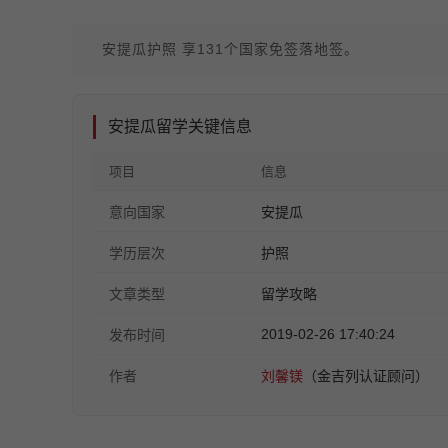
安提瓜护照 享131个国家免签落地签。
安提瓜留学关键信息
项目
信息
意向国家
安提瓜
学历层次
护照
文章类型
留学攻略
2019-02-26 17:40:24
发布时间
作者
刘馨镁
（金吉列认证顾问）