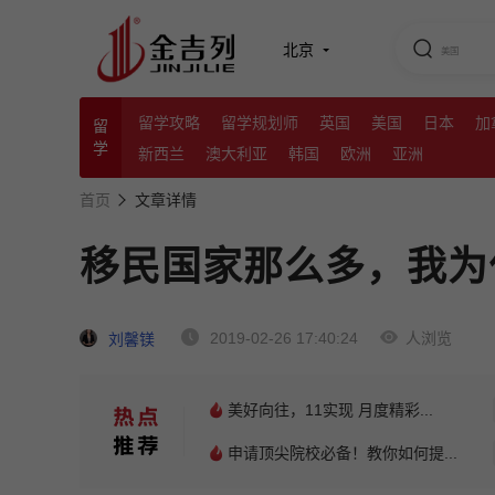
北京
留学攻略
留学规划师
英国
美国
日本
加
留
学
新西兰
澳大利亚
韩国
欧洲
亚洲
首页
文章详情
移民国家那么多，我为
2019-02-26 17:40:24
人浏览
刘馨镁
美好向往，11实现 月度精彩...
申请顶尖院校必备！教你如何提...