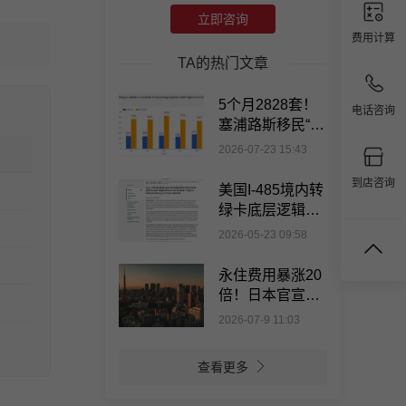
立即咨询
费用计算
TA的热门文章
5个月2828套！
电话咨询
塞浦路斯移民“火
出圈”， 离不开
2026-07-23 15:43
它的“硬核
到店咨询
美国I-485境内转
绿卡底层逻辑全
面收紧
2026-05-23 09:58
永住费用暴涨20
倍！日本官宣在
留许可手续费大
2026-07-9 11:03
幅涨价
查看更多