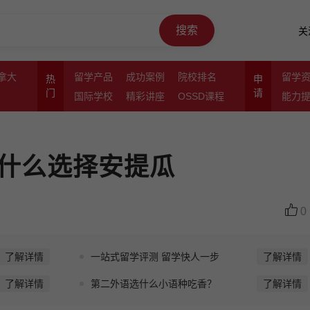
搜索
关
拿大
留学产品
成功案例
院校排名
留学
热
申
门
请
国际学校
精彩讲座
OSSD课程
能力
什么选择安提瓜
0
了解详情
一站式留学评测 留学快人一步
了解详情
了解详情
第二外语选什么小语种吃香？
了解详情