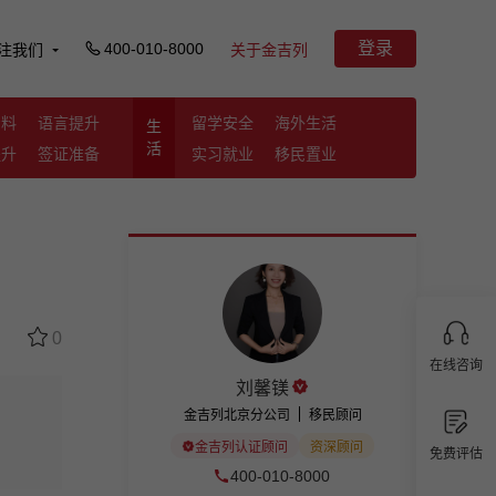
登录
400-010-8000
注我们
关于金吉列
资料
语言提升
留学安全
海外生活
生
活
提升
签证准备
实习就业
移民置业
0
在线咨询
刘馨镁
金吉列北京分公司
移民顾问
金吉列认证顾问
资深顾问
免费评估
400-010-8000