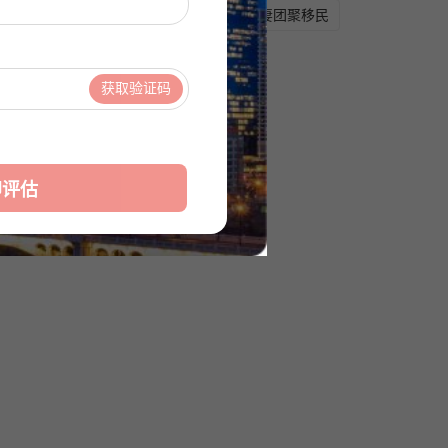
父母团聚移民
夫妻团聚移民
▾
获取验证码
▾
保护协议》
即评估