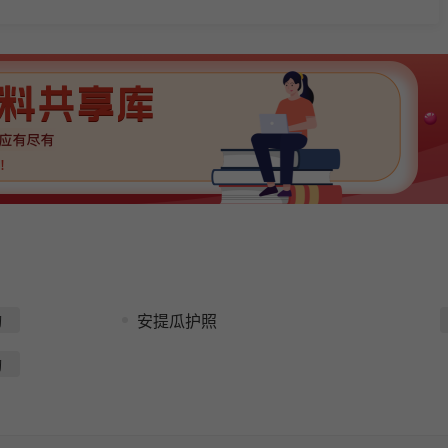
询
安提瓜护照
询