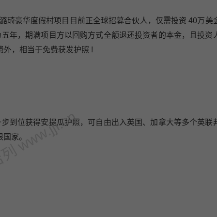
潞琦豪华度假村项目目前正全球招募合伙人，仅需投资 40万美
期为五年，期满项目方以回购方式全额退还投资者的本金，且投资
外，相当于免费获发护照 !
 www.jjl.cn
步到位获得安提瓜护照，可自由出入英国、加拿大等多个英联
根国家。