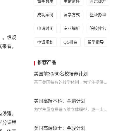
留学费用
申请条件
背景提升
成功案例
留学方式
签证办理
申请时间
专业解析
院校排名
）。纵观
申请规划
QS排名
留学指导
式来看，
推荐产品
美国前30/60名校培养计划
基于美国特有的转学体制，为学生提供包括学术、领导力、职业等在内的长时段服务，让学生既获得名校录取，又有读完名校的实力
美国高端本科：金鹏计划
为学生量身搭建五维立体模型，逐一击破痛点，致力于提高美国TOP30本科录取成功率
有涉猎。
学分课程
美国高端硕士：金骏计划