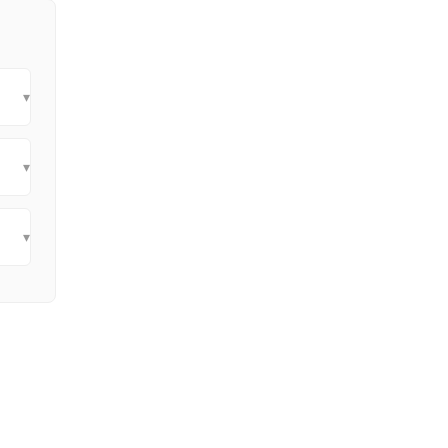
▾
▾
▾