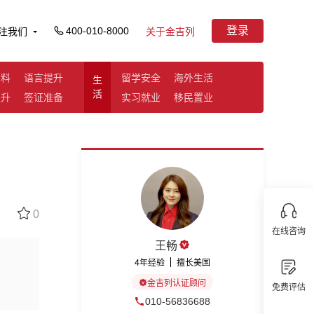
登录
400-010-8000
注我们
关于金吉列
资料
语言提升
留学安全
海外生活
生
活
提升
签证准备
实习就业
移民置业
0
在线咨询
王畅
4年经验
擅长美国
金吉列认证顾问
免费评估
010-56836688