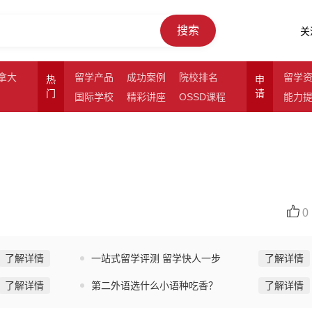
搜索
关
拿大
留学产品
成功案例
院校排名
留学
热
申
门
请
国际学校
精彩讲座
OSSD课程
能力
0
了解详情
一站式留学评测 留学快人一步
了解详情
了解详情
第二外语选什么小语种吃香？
了解详情