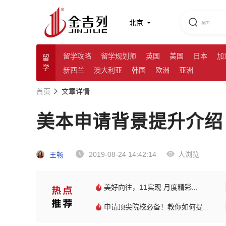
北京
留学攻略
留学规划师
英国
美国
日本
加
留
学
新西兰
澳大利亚
韩国
欧洲
亚洲
首页
文章详情
美本申请背景提升介绍
2019-08-24 14:42:14
人浏览
王畅
美好向往，11实现 月度精彩...
申请顶尖院校必备！教你如何提...