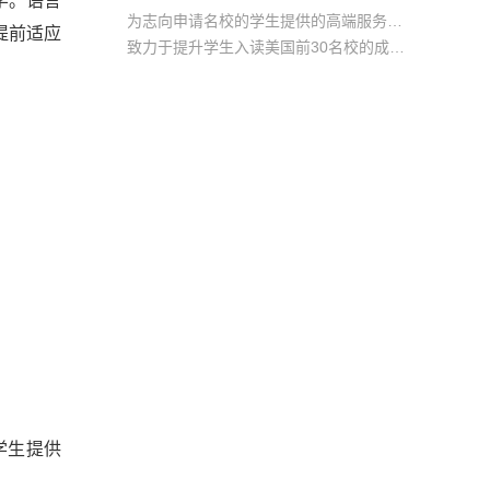
学。语言
为志向申请名校的学生提供的高端服务产品
提前适应
致力于提升学生入读美国前30名校的成功率
产品中涵盖背景提升项目基金，学生可根据自身背景任意选择海内/外科研与职场提升等项目
学生提供