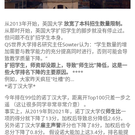
从2013年开始，英国大学
放宽了本科招生数量限制。
从那时开始，英国大学扩招学生的脚步就没有停止过。
但问题不在扩招学生本身。
QS世界大学排名研究主任Sowter认为：“学生数量的增
加需要与教学能力的充分提高同时进行，否则可能会导
致教学质量下降。”
扩招学生，师资却没跟上，导致“师生比”降低，这是一
些大学排名下降的主要原因。
****
例如，大家昨天疯狂"吐槽"的…
*
诺丁汉大学
*
今年排在99位的诺丁汉大学，距离开Top100只差一步之
遥 （这让很多同学非常非常介意） 。
事实上，从2019年到2021年，诺丁汉大学仅
师生比
一
项的得分就下降了13分，加权后导致总分降低2.6分。
另外诺丁汉大学
雇主声誉
评分也下降了8分，加权后也令
总分下降了0.8分。 假设诺大能加上这3.4分，排名能提