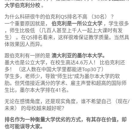
大学伯克利分校
。
为什么科研很牛的伯克利QS排名不高 （30名） ？
一个重要原因就是，
伯克利是一所公立大学
，学生很多
，师生比极低 （几百人甚至上千人一起上大课时有发
生） 。在QS排名看来，这样很难保证教学质量。当然具
体效果因人而异。
跟伯克利有一拼的是
澳大利亚的墨尔本大学。
墨大也是公立大学，在校生高达4.6万人！ 比伯克利还
多！ （这人数在中国大学里都能进Top30了）
学生多，老师少，导致“师生比”成为墨尔本大学的软
肋。但凭借接近满分的学术、雇主声誉和超高的国际师
生比，墨尔本大学排在41名。
无论在感情角度，还是现实角度，谁不希望自己 （现在/
未来） 的母校越来越好呢？
排名作为一种衡量大学优劣的方式，有其存在价值，却
也可能误导大家。