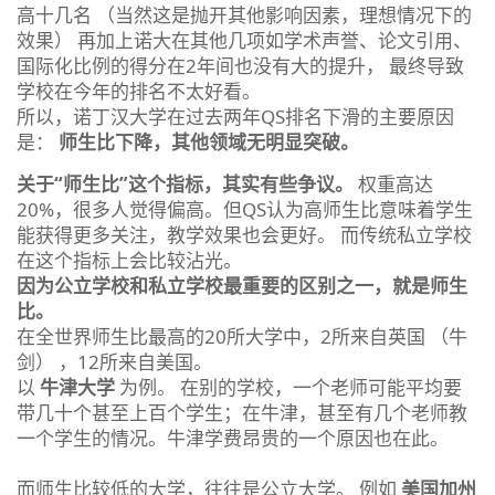
高十几名 （当然这是抛开其他影响因素，理想情况下的
效果） 再加上诺大在其他几项如学术声誉、论文引用、
国际化比例的得分在2年间也没有大的提升， 最终导致
学校在今年的排名不太好看。
所以，诺丁汉大学在过去两年QS排名下滑的主要原因
是：
师生比下降，其他领域无明显突破。
关于“师生比”这个指标，其实有些争议。
权重高达
20%，很多人觉得偏高。但QS认为高师生比意味着学生
能获得更多关注，教学效果也会更好。 而传统私立学校
在这个指标上会比较沾光。
因为公立学校和私立学校最重要的区别之一，就是师生
比。
在全世界师生比最高的20所大学中，2所来自英国 （牛
剑） ，12所来自美国。
以
牛津大学
为例。 在别的学校，一个老师可能平均要
带几十个甚至上百个学生；在牛津，甚至有几个老师教
一个学生的情况。牛津学费昂贵的一个原因也在此。
而师生比较低的大学，往往是公立大学。 例如
美国加州