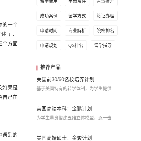
留学费用
申请条件
背景提升
成功案例
留学方式
签证办理
你的一个
申请时间
专业解析
院校排名
陈述﹚、
下五个方面
申请规划
QS排名
留学指导
推荐产品
美国前30/60名校培养计划
校如果是
基于美国特有的转学体制，为学生提供包括学术、领导力、职业等在内的长时段服务，让学生既获得名校录取，又有读完名校的实力
绍自己在
美国高端本科：金鹏计划
为学生量身搭建五维立体模型，逐一击破痛点，致力于提高美国TOP30本科录取成功率
中遇到的
美国高端硕士：金骏计划