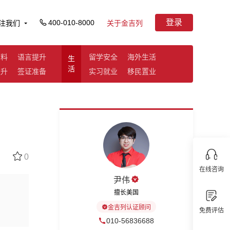
登录
400-010-8000
注我们
关于金吉列
资料
语言提升
留学安全
海外生活
生
活
提升
签证准备
实习就业
移民置业
0
在线咨询
尹伟
擅长美国
金吉列认证顾问
免费评估
010-56836688