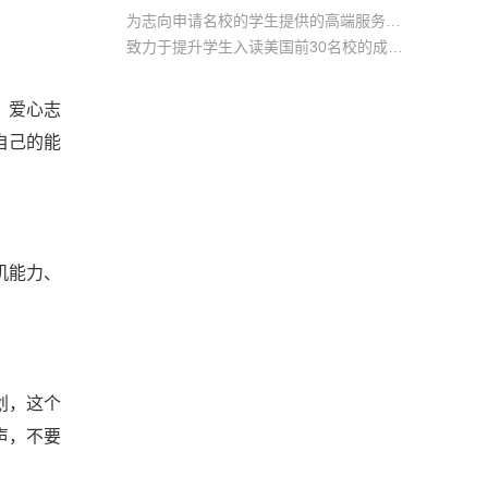
为志向申请名校的学生提供的高端服务产品
致力于提升学生入读美国前30名校的成功率
产品中涵盖背景提升项目基金，学生可根据自身背景任意选择海内/外科研与职场提升等项目
、爱心志
自己的能
机能力、
划，这个
声，不要