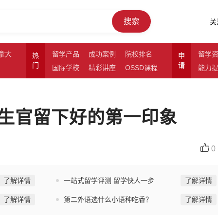
搜索
关
拿大
留学产品
成功案例
院校排名
留学
热
申
门
请
国际学校
精彩讲座
OSSD课程
能力
生官留下好的第一印象
0
了解详情
一站式留学评测 留学快人一步
了解详情
了解详情
第二外语选什么小语种吃香？
了解详情