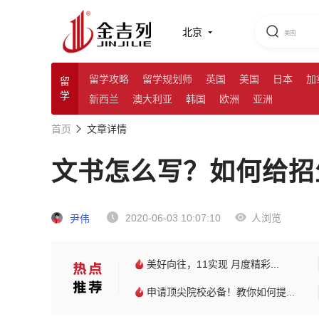
北京
留学攻略
留学规划师
英国
美国
日本
加
留
学
新西兰
澳大利亚
韩国
欧洲
亚洲
首页
文章详情
文书怎么写？如何给招
2020-06-03 10:07:10
人浏览
尹伟
美好向往，11实现 月度精彩...
申请顶尖院校必备！教你如何提...