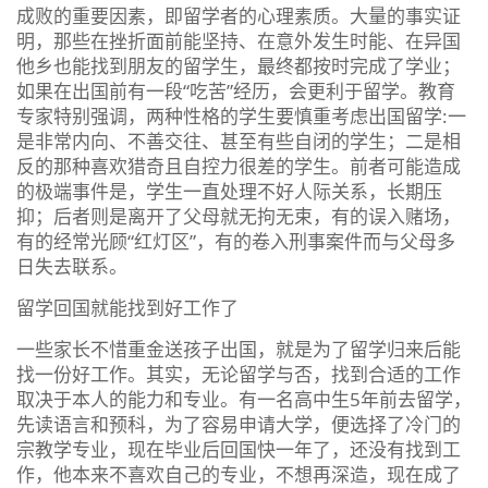
成败的重要因素，即留学者的心理素质。大量的事实证
明，那些在挫折面前能坚持、在意外发生时能、在异国
他乡也能找到朋友的留学生，最终都按时完成了学业；
如果在出国前有一段“吃苦”经历，会更利于留学。教育
专家特别强调，两种性格的学生要慎重考虑出国留学:一
是非常内向、不善交往、甚至有些自闭的学生；二是相
反的那种喜欢猎奇且自控力很差的学生。前者可能造成
的极端事件是，学生一直处理不好人际关系，长期压
抑；后者则是离开了父母就无拘无束，有的误入赌场，
有的经常光顾“红灯区”，有的卷入刑事案件而与父母多
日失去联系。
留学回国就能找到好工作了
一些家长不惜重金送孩子出国，就是为了留学归来后能
找一份好工作。其实，无论留学与否，找到合适的工作
取决于本人的能力和专业。有一名高中生5年前去留学，
先读语言和预科，为了容易申请大学，便选择了冷门的
宗教学专业，现在毕业后回国快一年了，还没有找到工
作，他本来不喜欢自己的专业，不想再深造，现在成了