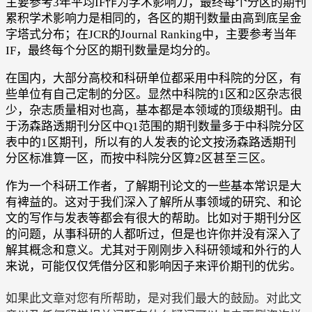
主要参考3年平均IF作为学术影响力，最终每个分区的期刊
累积学术影响力是相同的，各区的期刊数量由高到底呈金
字塔式分布；在JCR的Journal Ranking中，主要参考当年
IF，最终每个分区的期刊数量是均分的。
在国内，大部分高校和科研单位都采用中科院的分区，有
些单位有自己定制的分区。显然中科院的1区和2区杂志很
少，杂志质量相对也高，基本都是本领域的顶级期刊。由
于汤森路透期刊分区中Q1范围的期刊数量多于中科院分区
表中的1区期刊，所以有的人发表的论文按汤森路透期刊
分区标准算一区，而按中科院分区算2区甚至三区。
作为一个科研工作者，了解期刊论文的一些基本常识是大
有裨益的。这对于我们深入了解所从事领域的研究、和论
文的写作与发表等都会有很大的帮助。比如对于期刊分区
的问题，从事科研的人都听过，但是也许你并没有深入了
解其概念和意义。尤其对于刚刚步入科研领域和外行的人
来说，可能仅仅凭借分区和影响因子来评价期刊的优劣。
如果此文章对您有所帮助，是对我们最大的鼓励。对此文