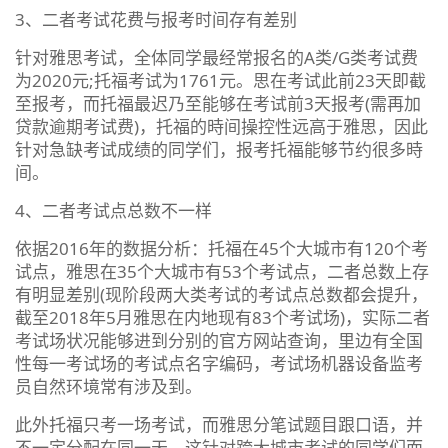
3、二者考试花费与报考时间存有差别
针对雅思考试，全体同学最经常报名的A类/G类考试费
为2020元;托福考试为1761元。思在考试此前23天即截
至报考，而托福最迟乃至能够在考试前3天报考(需再加
贷款逾期考试费)，托福的時间操控性远高于雅思，因此
针对急缺考试成绩的同学们，报考托福能够节约很多時
间。
4、二者考试点总数不一样
依据2016年的数据分析：托福在45个大城市有120个考
试点，雅思在35个大城市有53个考试点，二者总数上存
有明显差别(现阶段两大类考试的考试点总数都会提升，
截至2018年5月雅思在内地现有83个考试场)，实际二者
考试场状况能够进到分别的官方网站查询，里边有全国
性每一考试场的考试点名字编码，考试场机器设备监考
员自然环境常有涉及到。
此外托福只考一场考试，而雅思分笔试题目跟口语，并
不一定分配在同一天，这针对跨大城市考试的同学们而