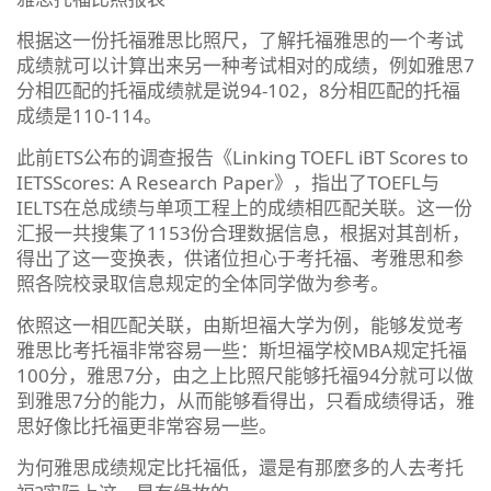
根据这一份托福雅思比照尺，了解托福雅思的一个考试
成绩就可以计算出来另一种考试相对的成绩，例如雅思7
分相匹配的托福成绩就是说94-102，8分相匹配的托福
成绩是110-114。
此前ETS公布的调查报告《Linking TOEFL iBT Scores to
IETSScores: A Research Paper》，指出了TOEFL与
IELTS在总成绩与单项工程上的成绩相匹配关联。这一份
汇报一共搜集了1153份合理数据信息，根据对其剖析，
得出了这一变换表，供诸位担心于考托福、考雅思和参
照各院校录取信息规定的全体同学做为参考。
依照这一相匹配关联，由斯坦福大学为例，能够发觉考
雅思比考托福非常容易一些：斯坦福学校MBA规定托福
100分，雅思7分，由之上比照尺能够托福94分就可以做
到雅思7分的能力，从而能够看得出，只看成绩得话，雅
思好像比托福更非常容易一些。
为何雅思成绩规定比托福低，還是有那麼多的人去考托