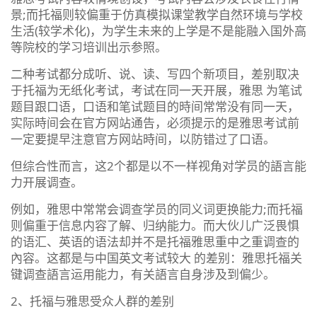
景;而托福则较偏重于仿真模拟课堂教学自然环境与学校
生活(较学术化)，为学生未来的上学是不是能融入国外高
等院校的学习培训出示参照。
二种考试都分成听、说、读、写四个新项目，差别取决
于托福为无纸化考试，考试在同一天开展，雅思 为笔试
题目跟口语，口语和笔试题目的時间常常没有同一天，
实际時间会在官方网站通告，必须提示的是雅思考试前
一定要提早注意官方网站時间，以防错过了口语。
但综合性而言，这2个都是以不一样视角对学员的語言能
力开展调查。
例如，雅思中常常会调查学员的同义词更换能力;而托福
则偏重于信息内容了解、归纳能力。而大伙儿广泛畏惧
的语汇、英语的语法却并不是托福雅思重中之重调查的
內容。这都是与中国英文考试较大 的差别：雅思托福关
键调查語言运用能力，有关語言自身涉及到偏少。
2、托福与雅思受众人群的差别