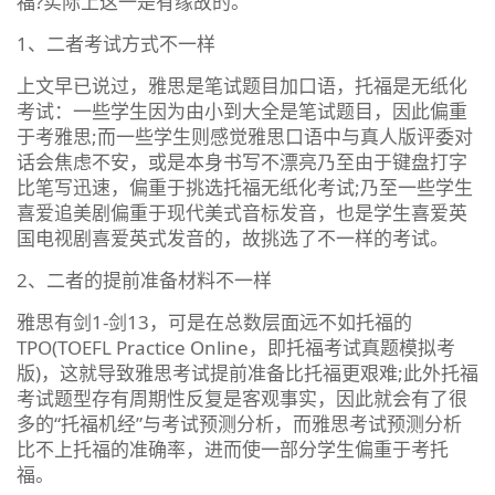
福?实际上这一是有缘故的。
1、二者考试方式不一样
上文早已说过，雅思是笔试题目加口语，托福是无纸化
考试：一些学生因为由小到大全是笔试题目，因此偏重
于考雅思;而一些学生则感觉雅思口语中与真人版评委对
话会焦虑不安，或是本身书写不漂亮乃至由于键盘打字
比笔写迅速，偏重于挑选托福无纸化考试;乃至一些学生
喜爱追美剧偏重于现代美式音标发音，也是学生喜爱英
国电视剧喜爱英式发音的，故挑选了不一样的考试。
2、二者的提前准备材料不一样
雅思有剑1-剑13，可是在总数层面远不如托福的
TPO(TOEFL Practice Online，即托福考试真题模拟考
版)，这就导致雅思考试提前准备比托福更艰难;此外托福
考试题型存有周期性反复是客观事实，因此就会有了很
多的“托福机经”与考试预测分析，而雅思考试预测分析
比不上托福的准确率，进而使一部分学生偏重于考托
福。