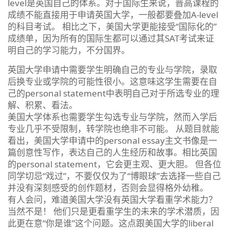
level是英国自己的体系。对于国际生来说，普高课程的
成绩不能直接用于申请英国大学，一般都要叠加A-level
的科目考试。 相比之下，美国大学更能接受“国际化的”
成绩单，因为所有的国际生都可以通过其SAT考试来证
明自己的学习能力，不分国界。
英国大学申请中需要学生明确自己的专业与学院，录取
后换专业或学院的可能性很小。这意味这学生需要在自
己的personal statement中表明自己对于所选专业的理
解、积累、看法。
美国大学体系也需要学生勾选专业与学院，然而入学后
专业几乎不受限制，转学院也绝非不可能。 从题目就能
看出，美国大学申请中的personal essay主文书像是一
篇创意性写作，表达自己的人生经历和故事。相比英国
的personal statement，它会更主观、更大胆。 但各位
同学切忌“戏过”，不要仅仅为了“博眼球”去选择一些自己
并没有深刻感受的创作题材，否则会显得格外幼稚。
有人会问，难道美国大学没有英国大学看重学术能力？
当然不是！ 他们只是更看重学生的未来的学术潜质，因
此更在意“你是谁”这个问题。这点跟美国大学的liberal