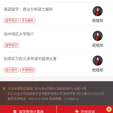
美国留学：商业分析硕士解析
祝晓彤
留学初识
专业解析
加州地区大学简介
祝晓彤
留学初识
利用实习在众多申请中拔得头筹
祝晓彤
能力提升
申请规划
北京市朝阳区建国门外大街8号楼IFC国际财源中心B座15层
©2026金吉列出国留学咨询服务有限公司 版权所有 京ICP备05010035号
留学咨询电话：400-010-8000 投诉邮箱：315@jjl.cn
3
留学费用计算器
在线咨询