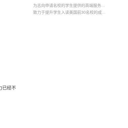
为志向申请名校的学生提供的高端服务产品
致力于提升学生入读美国前30名校的成功率
产品中涵盖背景提升项目基金，学生可根据自身背景任意选择海内/外科研与职场提升等项目
力已经不