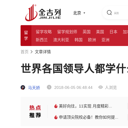
北京
留学攻略
留学规划师
英国
美国
日本
加
留
学
新西兰
澳大利亚
韩国
欧洲
亚洲
首页
文章详情
世界各国领导人都学什
2018-06-05 06:48:44
人浏览
马天娇
美好向往，11实现 月度精彩...
申请顶尖院校必备！教你如何提...