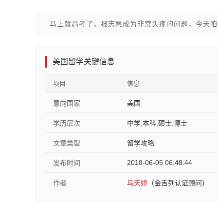
马上就高考了，报志愿成为非常头疼的问题，今天咱
美国留学关键信息
项目
信息
意向国家
美国
学历层次
中学,本科,硕士,博士
文章类型
留学攻略
2018-06-05 06:48:44
发布时间
作者
马天娇
（金吉列认证顾问）