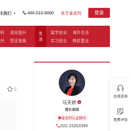
登录
400-010-8000
注我们
关于金吉列
资料
语言提升
留学安全
海外生活
生
活
提升
签证准备
实习就业
移民置业
0
在线咨询
马天娇
擅长美国
金吉列认证顾问
免费评估
022-23263399