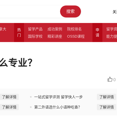
搜索
关
拿大
留学产品
成功案例
院校排名
留学
热
申
门
请
国际学校
精彩讲座
OSSD课程
能力
么专业？
0
了解详情
一站式留学评测 留学快人一步
了解详情
了解详情
第二外语选什么小语种吃香？
了解详情