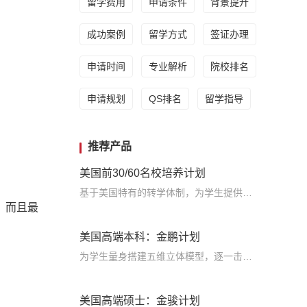
留学费用
申请条件
背景提升
成功案例
留学方式
签证办理
申请时间
专业解析
院校排名
申请规划
QS排名
留学指导
推荐产品
美国前30/60名校培养计划
基于美国特有的转学体制，为学生提供包括学术、领导力、职业等在内的长时段服务，让学生既获得名校录取，又有读完名校的实力
，而且最
美国高端本科：金鹏计划
为学生量身搭建五维立体模型，逐一击破痛点，致力于提高美国TOP30本科录取成功率
美国高端硕士：金骏计划