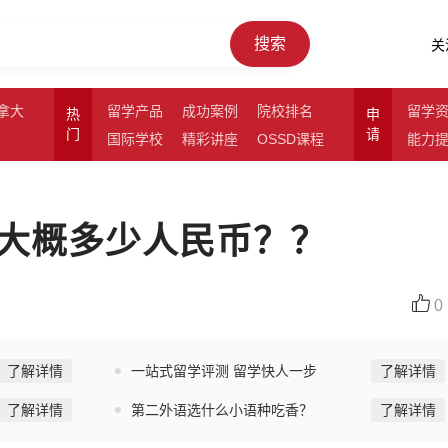
搜索
关
拿大
留学产品
成功案例
院校排名
留学
热
申
门
请
国际学校
精彩讲座
OSSD课程
能力
大概多少人民币？？
0
了解详情
一站式留学评测 留学快人一步
了解详情
了解详情
第二外语选什么小语种吃香？
了解详情