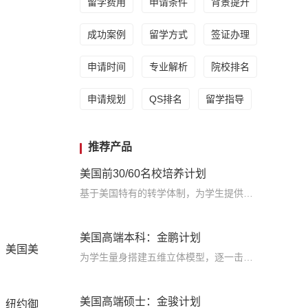
留学费用
申请条件
背景提升
成功案例
留学方式
签证办理
申请时间
专业解析
院校排名
申请规划
QS排名
留学指导
推荐产品
美国前30/60名校培养计划
基于美国特有的转学体制，为学生提供包括学术、领导力、职业等在内的长时段服务，让学生既获得名校录取，又有读完名校的实力
美国高端本科：金鹏计划
，美国美
为学生量身搭建五维立体模型，逐一击破痛点，致力于提高美国TOP30本科录取成功率
美国高端硕士：金骏计划
、纽约御