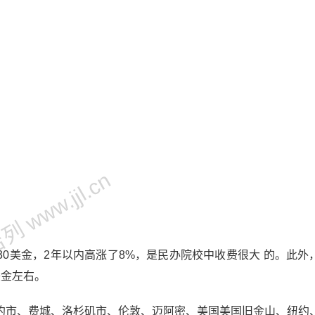
 www.jjl.cn
30美金，2年以内高涨了8%，是民办院校中收费很大 的。此外
美金左右。
约市、费城、洛杉矶市、伦敦、迈阿密、美国美国旧金山、纽约