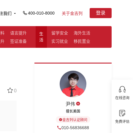
登录
400-010-8000
注我们
关于金吉列
资料
语言提升
留学安全
海外生活
生
活
提升
签证准备
实习就业
移民置业
0
在线咨询
尹伟
擅长美国
金吉列认证顾问
免费评估
010-56836688