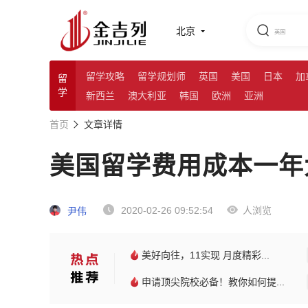
北京
留学攻略
留学规划师
英国
美国
日本
加
留
学
新西兰
澳大利亚
韩国
欧洲
亚洲
首页
文章详情
美国留学费用成本一年
2020-02-26 09:52:54
人浏览
尹伟
美好向往，11实现 月度精彩...
申请顶尖院校必备！教你如何提...