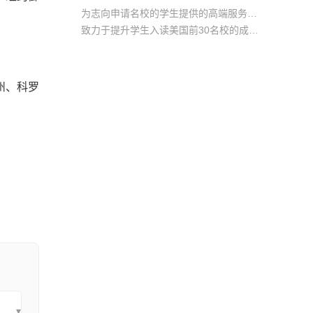
为志向申请名校的学生提供的高端服务产品
致力于提升学生入读美国前30名校的成功率
产品中涵盖背景提升项目基金，学生可根据自身背景任意选择海内/外科研与职场提升等项目
州、科罗
▾