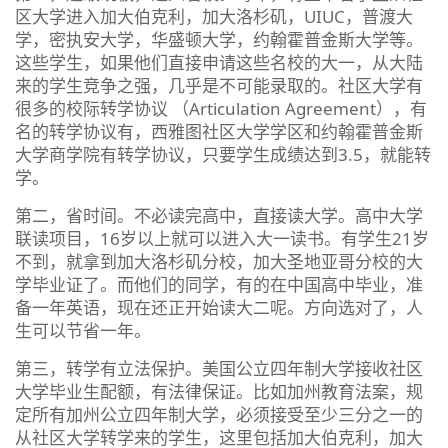
区大学进入加大伯克利，加大洛杉矶，UIUC，普渡大
学，密执安大学，华盛顿大学，约翰霍普金斯大学等。
这些学生，如果他们直接申请这些名校的大一，从大陆
来的学生竞争之强，几乎是不可能录取的。社区大学有
很多的校际转学协议 （Articulation Agreement），有
名的转学协议有，西雅图社区大学学区和约翰霍普金斯
大学商学院有转学协议，只要学生成绩达到3.5，就能转
学。
第二，省时间。不必读完高中，直接读大学。高中大学
联读项目，16岁以上就可以进入大一读书。有学生21岁
不到，就拿到加大洛杉矶分校，加大圣地亚哥分校的大
学毕业证了。而他们的同学，有的在中国高中毕业，准
备一年英语，现在还正开始读大二呢。方向选对了，人
生可以节省一年。
第三，转学有立法保护。美国公立四年制大学接收社区
大学毕业生配额，有法律保证。比如加州教育法案，规
定所有加州公立四年制大学，必须接受至少三分之一的
从社区大学转学来的学生，这里包括加大伯克利，加大