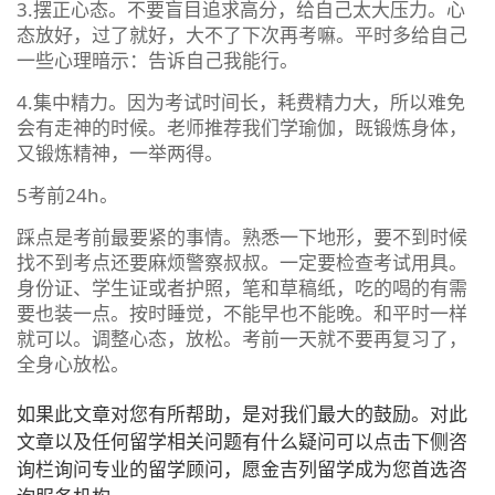
3.摆正心态。不要盲目追求高分，给自己太大压力。心
态放好，过了就好，大不了下次再考嘛。平时多给自己
一些心理暗示：告诉自己我能行。
4.集中精力。因为考试时间长，耗费精力大，所以难免
会有走神的时候。老师推荐我们学瑜伽，既锻炼身体，
又锻炼精神，一举两得。
5考前24h。
踩点是考前最要紧的事情。熟悉一下地形，要不到时候
找不到考点还要麻烦警察叔叔。一定要检查考试用具。
身份证、学生证或者护照，笔和草稿纸，吃的喝的有需
要也装一点。按时睡觉，不能早也不能晚。和平时一样
就可以。调整心态，放松。考前一天就不要再复习了，
全身心放松。
如果此文章对您有所帮助，是对我们最大的鼓励。对此
文章以及任何留学相关问题有什么疑问可以点击下侧咨
询栏询问专业的留学顾问，愿金吉列留学成为您首选咨