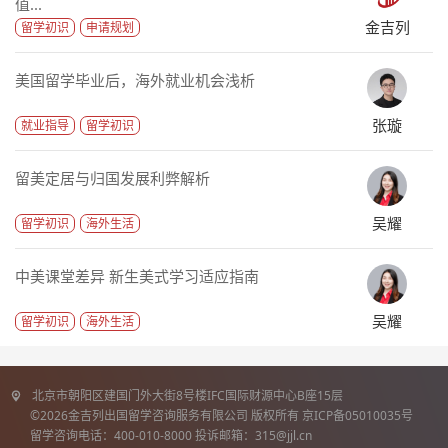
值...
金吉列
留学初识
申请规划
美国留学毕业后，海外就业机会浅析
张璇
就业指导
留学初识
留美定居与归国发展利弊解析
吴耀
留学初识
海外生活
中美课堂差异 新生美式学习适应指南
吴耀
留学初识
海外生活
北京市朝阳区建国门外大街8号楼IFC国际财源中心B座15层
©2026金吉列出国留学咨询服务有限公司 版权所有 京ICP备05010035号
留学咨询电话：400-010-8000 投诉邮箱：315@jjl.cn