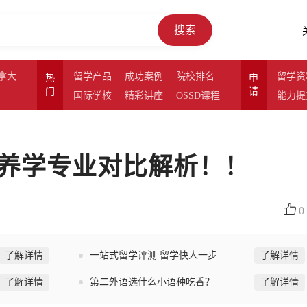
搜索
拿大
留学产品
成功案例
院校排名
留学资
热
申
门
请
国际学校
精彩讲座
OSSD课程
能力提
养学专业对比解析！！
0
了解详情
一站式留学评测 留学快人一步
了解详情
了解详情
第二外语选什么小语种吃香？
了解详情