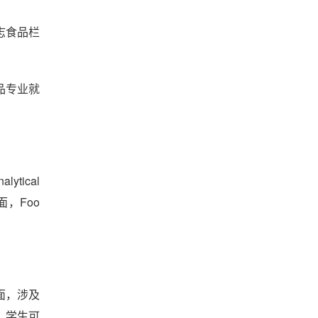
志食品栏
品专业就
ytical
面，Foo
面，涉及
，学生可