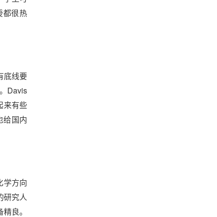
授都很热
有底线要
Davis
活起来有些
也给国内
化学方向
的研究人
装备精良。