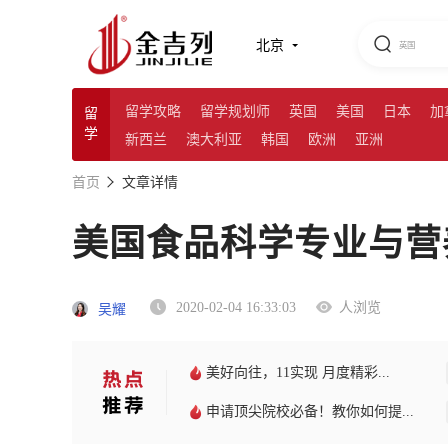
北京
留学攻略
留学规划师
英国
美国
日本
加
留
学
新西兰
澳大利亚
韩国
欧洲
亚洲
首页
文章详情
美国食品科学专业与营
2020-02-04 16:33:03
人浏览
吴耀
美好向往，11实现 月度精彩...
申请顶尖院校必备！教你如何提...