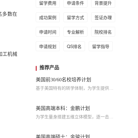
留学费用
申请条件
背景提升
名多数在
成功案例
留学方式
签证办理
申请时间
专业解析
院校排名
申请规划
QS排名
留学指导
加工机械
推荐产品
美国前30/60名校培养计划
基于美国特有的转学体制，为学生提供包括学术、领导力、职业等在内的长时段服务，让学生既获得名校录取，又有读完名校的实力
美国高端本科：金鹏计划
为学生量身搭建五维立体模型，逐一击破痛点，致力于提高美国TOP30本科录取成功率
美国高端硕士：金骏计划