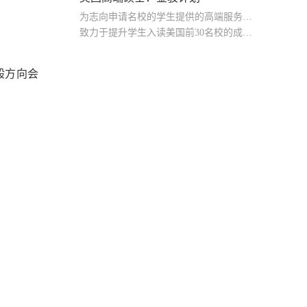
为志向申请名校的学生提供的高端服务产品
致力于提升学生入读美国前30名校的成功率
产品中涵盖背景提升项目基金，学生可根据自身背景任意选择海内/外科研与职场提升等项目
般方向会