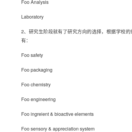
Foo Analysis
Laboratory
2、研究生阶段就有了研究方向的选择，根据学校的
有：
Foo safety
Foo packaging
Foo chemistry
Foo engineering
Foo ingreient & bioactive elements
Foo sensory & appreciation system