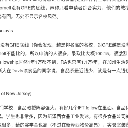
rnell没有GRE的底线，声称只看申请者综合实力，他们的教
去必有回。无处不显示名校风范。
c avis
样没有GRE底线（你会发现，越是排名高的名校，对GRE越是没
nell不能比的，所以申请的人很多，录取比大概100:15，很激烈。
ellowship居然1年1万都不到，RA也只有1.1万/年，在加州生
浙大在Davis读食品的同学说，食品系最近钱少，就是有一点钱
of New Jersey)
校，食品教授阵容强大，有好几个IFT fellow在里面。食品
很了不起。学生也非常多，因为新泽西食品工业发达，有很多食品公司
学校的资金也很多，给的奖学金也高（不过在新泽西物价高昂），实验室