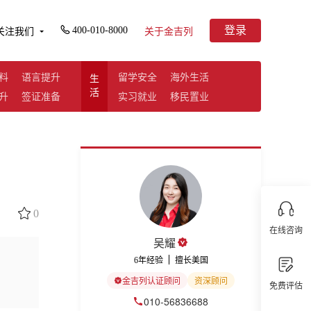
登录
400-010-8000
关注我们
关于金吉列
料
语言提升
留学安全
海外生活
生
活
升
签证准备
实习就业
移民置业
0
在线咨询
吴耀
6年经验
擅长美国
金吉列认证顾问
资深顾问
免费评估
010-56836688