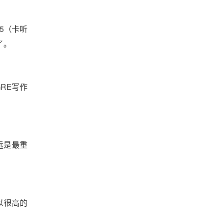
5（卡听
了。
GRE写作
远是最重
以很高的