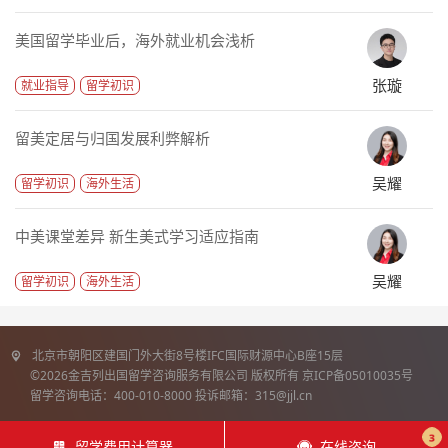
美国留学毕业后，海外就业机会浅析
张璇
就业指导
留学初识
留美定居与归国发展利弊解析
吴耀
留学初识
海外生活
中美课堂差异 新生美式学习适应指南
吴耀
留学初识
海外生活
北京市朝阳区建国门外大街8号楼IFC国际财源中心B座15层
©2026金吉列出国留学咨询服务有限公司 版权所有 京ICP备05010035号
留学咨询电话：400-010-8000 投诉邮箱：315@jjl.cn
3
留学费用计算器
在线咨询