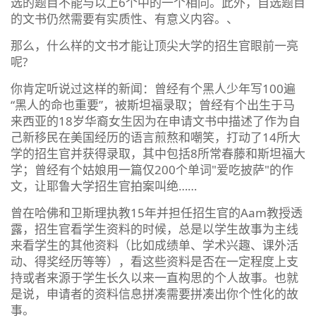
选的题目不能与以上6个中的一个相同。此外，自选题目
的文书仍然需要有实质性、有意义内容。、
那么，什么样的文书才能让顶尖大学的招生官眼前一亮
呢?
你肯定听说过这样的新闻：曾经有个黑人少年写100遍
“黑人的命也重要”，被斯坦福录取；曾经有个出生于马
来西亚的18岁华裔女生因为在申请文书中描述了作为自
己新移民在美国经历的语言煎熬和嘲笑，打动了14所大
学的招生官并获得录取，其中包括8所常春藤和斯坦福大
学；曾经有个姑娘用一篇仅200个单词"爱吃披萨"的作
文，让耶鲁大学招生官拍案叫绝……
曾在哈佛和卫斯理执教15年并担任招生官的Aam教授透
露，招生官看学生资料的时候，总是以学生故事为主线
来看学生的其他资料（比如成绩单、学术兴趣、课外活
动、得奖经历等等），看这些资料是否在一定程度上支
持或者来源于学生长久以来一直构思的个人故事。也就
是说，申请者的资料信息拼凑需要拼凑出你个性化的故
事。