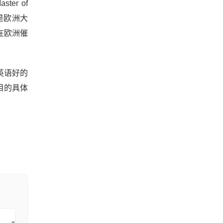
er of
就是欧洲大
在欧洲催
英语好的
目的具体
▾