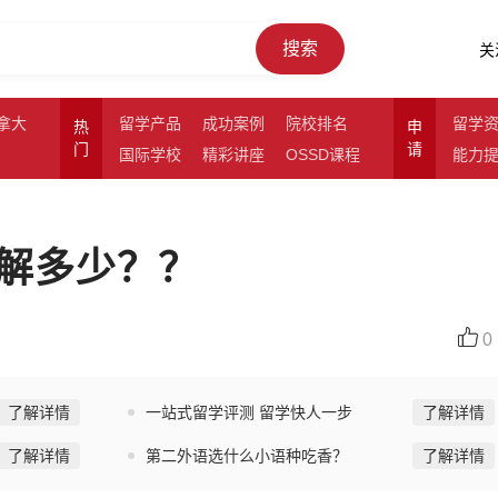
搜索
关
拿大
留学产品
成功案例
院校排名
留学
热
申
门
请
国际学校
精彩讲座
OSSD课程
能力
解多少？？
0
了解详情
一站式留学评测 留学快人一步
了解详情
了解详情
第二外语选什么小语种吃香？
了解详情