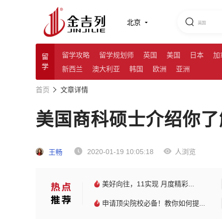
北京
留学攻略
留学规划师
英国
美国
日本
加
留
学
新西兰
澳大利亚
韩国
欧洲
亚洲
首页
文章详情
美国商科硕士介绍你了
2020-01-19 10:05:18
人浏览
王畅
美好向往，11实现 月度精彩...
申请顶尖院校必备！教你如何提...