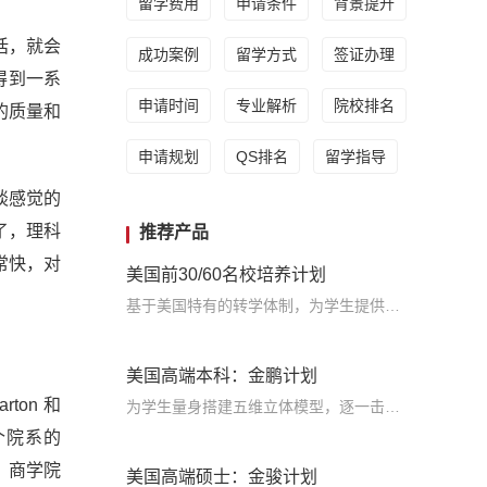
留学费用
申请条件
背景提升
话，就会
成功案例
留学方式
签证办理
，得到一系
申请时间
专业解析
院校排名
的质量和
申请规划
QS排名
留学指导
谈感觉的
业了，理科
推荐产品
非常快，对
美国前30/60名校培养计划
基于美国特有的转学体制，为学生提供包括学术、领导力、职业等在内的长时段服务，让学生既获得名校录取，又有读完名校的实力
美国高端本科：金鹏计划
rton 和
为学生量身搭建五维立体模型，逐一击破痛点，致力于提高美国TOP30本科录取成功率
个院系的
，商学院
美国高端硕士：金骏计划