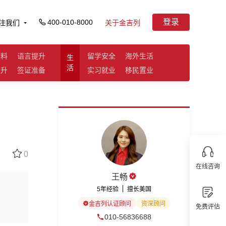
登录
400-010-8000
注我们
关于金吉列
资料
语言提升
留学安全
海外生活
生
活
提升
签证准备
实习就业
移民置业
0
在线咨询
王畅
5年经验
擅长美国
金吉列认证顾问
资深顾问
免费评估
010-56836688