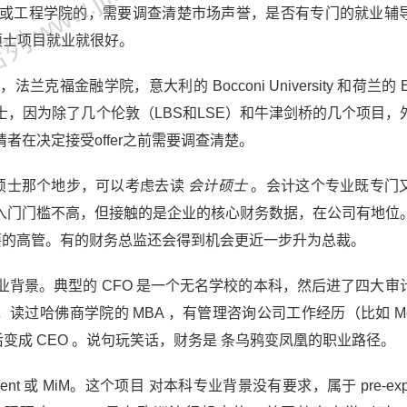
 www.jjl.cn
或工程学院的，需要调查清楚市场声誉，是否有专门的就业辅
硕士项目就业就很好。
融学院，意大利的 Bocconi University 和荷兰的 Er
是英国的金融硕士，因为除了几个伦敦（LBS和LSE）和牛津剑桥的几个项目
在决定接受offer之前需要调查清楚。
硕士那个地步，可以考虑去读
会计硕士
。会计这个专业既专门
入门门槛不高，但接触的是企业的核心财务数据，在公司有地位
重要的高管。有的财务总监还会得到机会更近一步升为总裁。
背景。典型的 CFO 是一个无名学校的本科，然后进了四大审
读过哈佛商学院的 MBA ，有管理咨询公司工作经历（比如 McK
先当高管，后变成 CEO 。说句玩笑话，财务是 条乌鸦变凤凰的职业路径。
agement 或 MiM。这个项目 对本科专业背景没有要求，属于 pre-expe