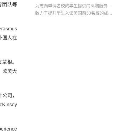
导团队等
为志向申请名校的学生提供的高端服务产品
致力于提升学生入读美国前30名校的成功率
产品中涵盖背景提升项目基金，学生可根据自身背景任意选择海内/外科研与职场提升等项目
asmus
，外国人在
又草根。
。欧美大
计公司，
insey
rience