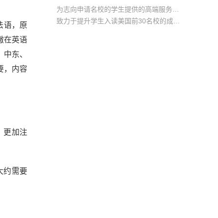
为志向申请名校的学生提供的高端服务产品
致力于提升学生入读美国前30名校的成功率
源于法语，原
产品中涵盖背景提升项目基金，学生可根据自身背景任意选择海内/外科研与职场提升等项目
上的撇在英语
、中东、
要，内容
，更加注
大约需要