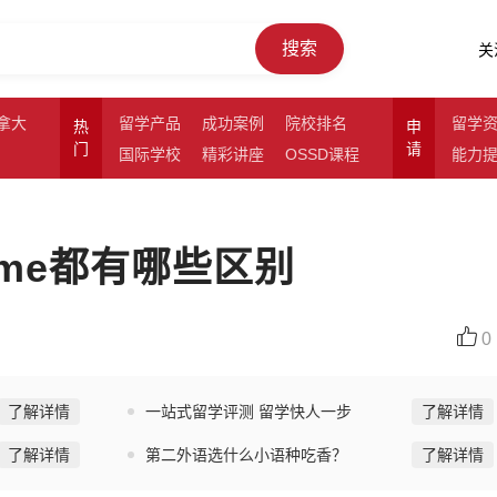
搜索
关
拿大
留学产品
成功案例
院校排名
留学
热
申
门
请
国际学校
精彩讲座
OSSD课程
能力
ume都有哪些区别
0
了解详情
一站式留学评测 留学快人一步
了解详情
了解详情
第二外语选什么小语种吃香？
了解详情