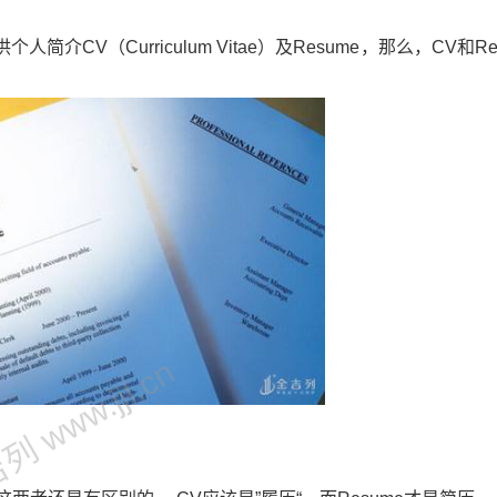
V（Curriculum Vitae）及Resume，那么，CV和Re
 www.jjl.cn