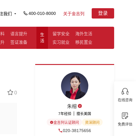
登录
400-010-8000
注我们
关于金吉列
资料
语言提升
留学安全
海外生活
生
活
提升
签证准备
实习就业
移民置业
0
在线咨询
朱榕
7年经验
擅长美国
金吉列认证顾问
资深顾问
免费评估
020-38175656