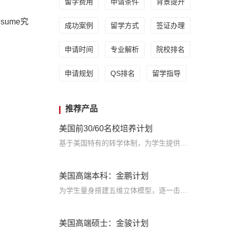
留学费用
申请条件
背景提升
sume究
成功案例
留学方式
签证办理
申请时间
专业解析
院校排名
申请规划
QS排名
留学指导
推荐产品
美国前30/60名校培养计划
基于美国特有的转学体制，为学生提供包括学术、领导力、职业等在内的长时段服务，让学生既获得名校录取，又有读完名校的实力
美国高端本科：金鹏计划
为学生量身搭建五维立体模型，逐一击破痛点，致力于提高美国TOP30本科录取成功率
美国高端硕士：金骏计划