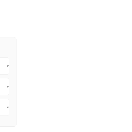
▾
▾
▾