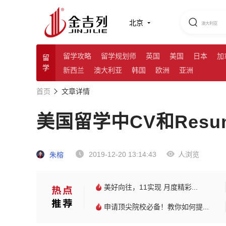
北京
留学攻略
留学规划师
英国
美国
日本
加
留
学
新西兰
澳大利亚
韩国
欧洲
亚洲
首页
文章详情
美国留学中CV和Res
2019-12-20 13:14:43
人浏览
朱榕
美好向往，11实现 月度精彩...
申请顶尖院校必备！教你如何提...