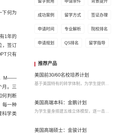
留学费用
申请条件
背景提升
一下何为
成功案例
留学方式
签证办理
申请时间
专业解析
院校排名
后有1年的
申请规划
QS排名
留学指导
位，签订
PT只有
推荐产品
美国前30/60名校培养计划
）；M——
基于美国特有的转学体制，为学生提供包括学术、领导力、职业等在内的长时段服务，让学生既获得名校录取，又有读完名校的实力
6个月。三
如何判断
美国高端本科：金鹏计划
。每一种
为学生量身搭建五维立体模型，逐一击破痛点，致力于提高美国TOP30本科录取成功率
物理科学类
美国高端硕士：金骏计划