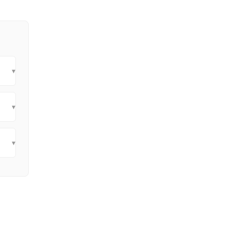
▾
▾
▾