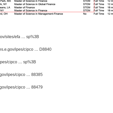
gov/sites/efa … sp%3B
ces.e.gov/ipes/cipco … D8840
v/ipes/cipco … sp%3B
e.gov/ipes/cipco … 88385
e.gov/ipes/cipco … 88479