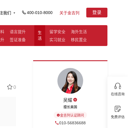
登录
400-010-8000
注我们
关于金吉列
资料
语言提升
留学安全
海外生活
生
活
提升
签证准备
实习就业
移民置业
0
在线咨询
吴耀
擅长美国
金吉列认证顾问
免费评估
010-56836688