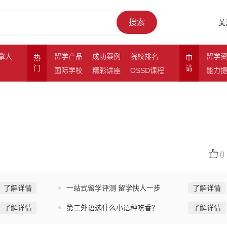
搜索
关
拿大
留学产品
成功案例
院校排名
留学
热
申
门
请
国际学校
精彩讲座
OSSD课程
能力
0
了解详情
一站式留学评测 留学快人一步
了解详情
了解详情
第二外语选什么小语种吃香？
了解详情