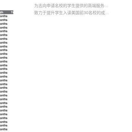
为志向申请名校的学生提供的高端服务产品
致力于提升学生入读美国前30名校的成功率
产品中涵盖背景提升项目基金，学生可根据自身背景任意选择海内/外科研与职场提升等项目