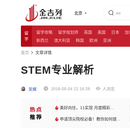
北京
留学攻略
留学规划师
英国
美国
日本
加
留
学
新西兰
澳大利亚
韩国
欧洲
亚洲
首页
文章详情
STEM专业解析
2018-05-04 22:18:28
人浏览
吴耀
美好向往，11实现 月度精彩...
申请顶尖院校必备！教你如何提...