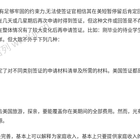
有足够牢固的约束力,无法使签证官相信其在美短暂停留后肯定
在几天或几星期后再次申请时得到签证，但这种文件或回答是不
 www.jjl.cn
在整体情况有了较大变化后再申请签证。比如：刚毕业的待业学
多样。但大致不外乎下列几种：
定了对不同类别签证的申请材料清单及所需的材料。美国签证都
去美国旅游，探亲，要能覆盖你在美期间的全部费用。然而，光
法来源。
记录完善，基本上可以解释为家庭收入，基本上只要提供家庭收入