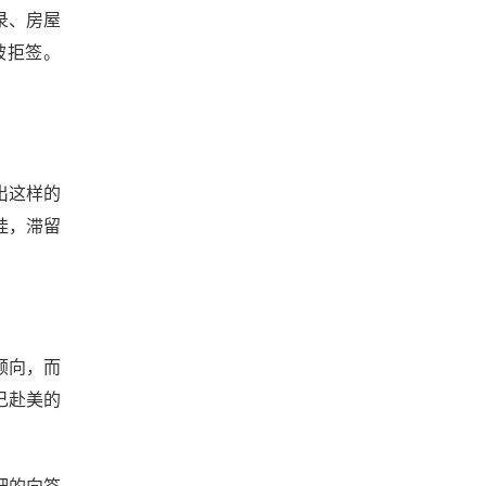
录、房屋
被拒签。
出这样的
挂，滞留
倾向，而
己赴美的