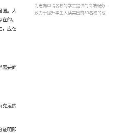
为志向申请名校的学生提供的高端服务产品
回国。人
致力于提升学生入读美国前30名校的成功率
存在的。
产品中涵盖背景提升项目基金，学生可根据自身背景任意选择海内/外科研与职场提升等项目
生，应在
是需要面
有充足的
的证明即