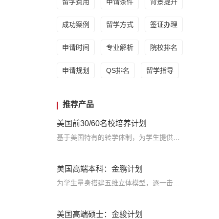
留学费用
申请条件
背景提升
成功案例
留学方式
签证办理
申请时间
专业解析
院校排名
申请规划
QS排名
留学指导
推荐产品
美国前30/60名校培养计划
基于美国特有的转学体制，为学生提供包括学术、领导力、职业等在内的长时段服务，让学生既获得名校录取，又有读完名校的实力
美国高端本科：金鹏计划
为学生量身搭建五维立体模型，逐一击破痛点，致力于提高美国TOP30本科录取成功率
美国高端硕士：金骏计划