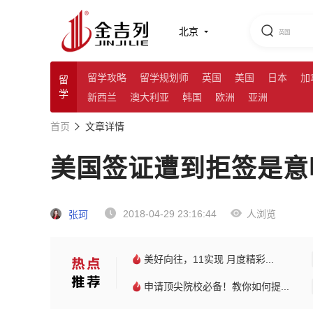
北京
留学攻略
留学规划师
英国
美国
日本
加
留
学
新西兰
澳大利亚
韩国
欧洲
亚洲
首页
文章详情
美国签证遭到拒签是意
2018-04-29 23:16:44
人浏览
张珂
美好向往，11实现 月度精彩...
申请顶尖院校必备！教你如何提...