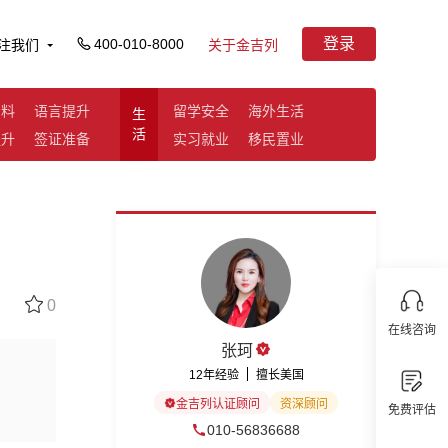
登录
400-010-8000
注我们
关于金吉列
资料
语言提升
留学安全
海外生活
生
活
提升
签证准备
实习就业
移民置业
0
在线咨询
张珂
12年经验
擅长美国
金吉列认证顾问
资深顾问
免费评估
010-56836688