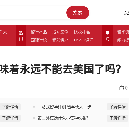
搜索
关
拿大
留学产品
成功案例
院校排名
留学
热
申
门
请
国际学校
精彩讲座
OSSD课程
能力
味着永远不能去美国了吗？
0
了解详情
一站式留学评测 留学快人一步
了解详情
了解详情
第二外语选什么小语种吃香？
了解详情