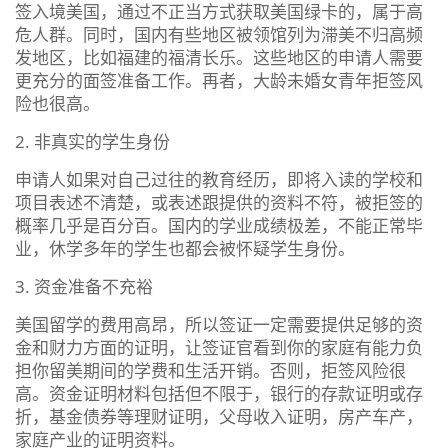
签入境美国，通过不正当方式获取美国绿卡的，属于高
危人群。同时，国内有些地区被领馆列为滞美不归高频
发地区，比如福建的福清长乐。这些地区的申请人需要
更充分的面签准备工作。再者，大龄未婚女青年拒签风
险也很高。
2. 非真实的学生身份
申请人如果对自己过往的教育经历，即将入读的学校和
项目表述不清楚，或表述跟提供的资料不符，被拒签的
概率几乎是百分百。国内的学业成绩极差，不能正常毕
业，休学多年的学生也都会被怀疑学生身份。
3. 资金准备不充裕
美国留学的费用高昂，所以签证一定需要提供足够的资
金和财力方面的证明，让签证官看到你的家庭有能力负
担你留美期间的学费和生活开销。否则，拒签风险很
高。资金证明材料包括但不限于，银行的存款证明或存
折，基金债券等理财证明，父母收入证明，房产车产，
家庭产业的证明资料。