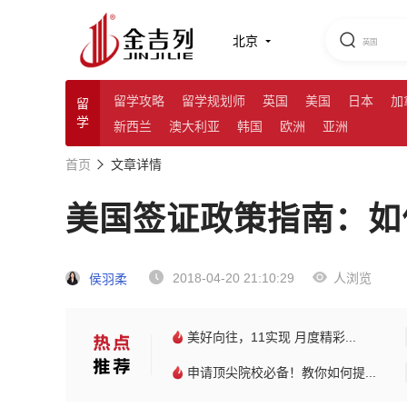
北京
留学攻略
留学规划师
英国
美国
日本
加
留
学
新西兰
澳大利亚
韩国
欧洲
亚洲
首页
文章详情
美国签证政策指南：如
2018-04-20 21:10:29
人浏览
侯羽柔
美好向往，11实现 月度精彩...
申请顶尖院校必备！教你如何提...