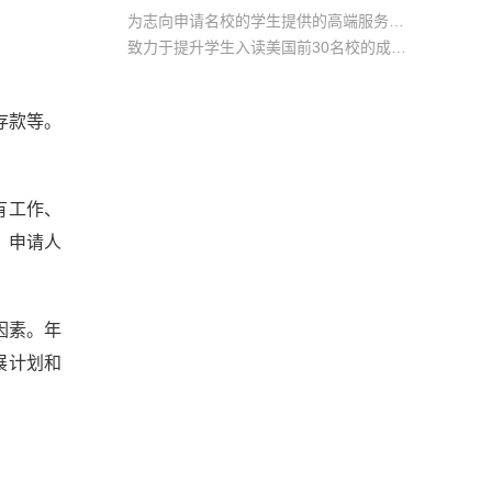
为志向申请名校的学生提供的高端服务产品
致力于提升学生入读美国前30名校的成功率
产品中涵盖背景提升项目基金，学生可根据自身背景任意选择海内/外科研与职场提升等项目
存款等。
有工作、
。申请人
因素。年
展计划和