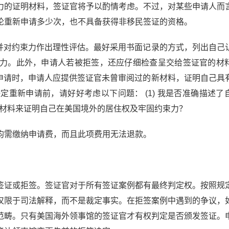
力的证明材料，签证官将予以酌情考虑。不过，对某些申请人而
论重新申请多少次，也不具备获得非移民签证的资格。
况，并对约束力作出理性评估。最好采用书面记录的方式，列出自己
力。此外，申请人若被拒签，还应仔细检查呈交给签证官的材
重新申请时，申请人应提供签证官未曾审阅过的新材料，证明自己具
重新申请前，请好好考虑以下问题： (1) 我是否准确描述了
是否有新材料来证明自己在美国境外的居住权及牢固约束力？
均需缴纳申请费，而且此项费用无法退款。
签证或拒签。签证官对于所有签证案例都有最终判定权。按照规
仅限于司法解释，而不是裁定事实。在拒签案例中遇到的争议，
范畴。只有美国海外领事馆的签证官才有权判定是否颁发签证。