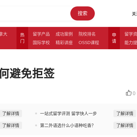
搜索
关
拿大
留学产品
成功案例
院校排名
留学
热
申
门
请
国际学校
精彩讲座
OSSD课程
能力
何避免拒签
0
了解详情
一站式留学评测 留学快人一步
了解详情
了解详情
第二外语选什么小语种吃香？
了解详情