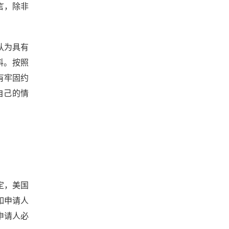
言，除非
认为具有
料。按照
有牢固约
自己的情
定，美国
如申请人
申请人必