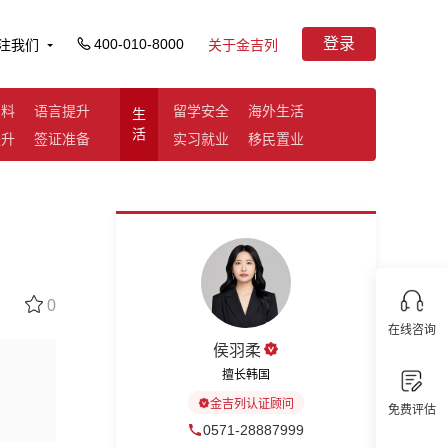
登录
400-010-8000
注我们
关于金吉列
资料
语言提升
留学安全
海外生活
生
活
提升
签证准备
实习就业
移民置业
0
在线咨询
侯羽柔
擅长韩国
金吉列认证顾问
免费评估
0571-28887999