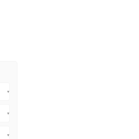
▾
▾
▾