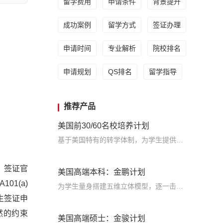
留学费用
申请条件
背景提升
成功案例
留学方式
签证办理
申请时间
专业解析
院校排名
申请规划
QS排名
留学指导
推荐产品
美国前30/60名校培养计划
基于美国特有的转学体制，为学生提供包括学术、领导力、职业等在内的长时段服务，让学生既获得名校录取，又有读完名校的实力
，签证官
美国高端本科：金鹏计划
1(a)
为学生量身搭建五维立体模型，逐一击破痛点，致力于提高美国TOP30本科录取成功率
学生签证申
然的约束
美国高端硕士：金骏计划