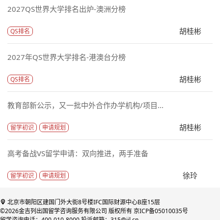
2027QS世界大学排名出炉-澳洲分榜
胡桂彬
QS排名
2027年QS世界大学排名-港澳台分榜
胡桂彬
QS排名
教育部新公示，又一批中外合作办学机构/项目...
胡桂彬
留学初识
申请规划
高考备战VS留学申请：双向推进，两手准备
徐玲
留学初识
申请规划
北京市朝阳区建国门外大街8号楼IFC国际财源中心B座15层
©2026金吉列出国留学咨询服务有限公司 版权所有 京ICP备05010035号
留学咨询电话：400-010-8000 投诉邮箱：315@jjl.cn