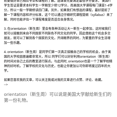
前要做好自己相应专业和课程的了解。选课首先要满足最低学分要求， 美国f1
学生签证是要求本科学生一学期至少修12学分，而美国大学课程每门课是1-4学
分，所以一般一学期修读四门课。另外，如果我们有想选的课程，最好提前了
解一下课程内容和评分标准，这个可以通过仔细研究课程提纲（syllabus）来了
解，同时也能评估一下课程难度是否适合自身情况。
3. 在orientation（新生周）里会有各种活动让大一新生一起参加，这时候我们
就可以接触到来自不同国家不同肤色不同文化的同学。因此借助这个机会多交
朋友，就可以了解到各个国家的文化，开阔眼界的同时，为繁重的学业生活增
加一些乐趣。
4. orientation（新生周）是同学们第一次真正接触自己的学校的机会，由于美
国的大学校园普遍都非常大，所以 同学们可以好好利用orientation（新生周）
的时间对自己之后的教室进行踩点。与此同时, orientation也是一个了解学校精
神的好时机，了解学校的文化与历史，也能让你更加认可你即将度过四年的大
学。
如果您喜欢我的文章，可以关注我或对我的文章进行点赞、评论、收藏。
-->
orientation（新生周）可以说是美国大学献给新生们的
第一份礼物。