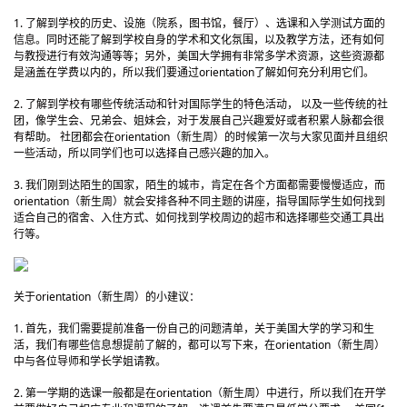
1. 了解到学校的历史、设施（院系，图书馆，餐厅）、选课和入学测试方面的
信息。同时还能了解到学校自身的学术和文化氛围，以及教学方法，还有如何
与教授进行有效沟通等等；另外，美国大学拥有非常多学术资源，这些资源都
是涵盖在学费以内的，所以我们要通过orientation了解如何充分利用它们。
2. 了解到学校有哪些传统活动和针对国际学生的特色活动， 以及一些传统的社
团，像学生会、兄弟会、姐妹会，对于发展自己兴趣爱好或者积累人脉都会很
有帮助。 社团都会在orientation（新生周）的时候第一次与大家见面并且组织
一些活动，所以同学们也可以选择自己感兴趣的加入。
3. 我们刚到达陌生的国家，陌生的城市，肯定在各个方面都需要慢慢适应，而
orientation（新生周）就会安排各种不同主题的讲座，指导国际学生如何找到
适合自己的宿舍、入住方式、如何找到学校周边的超市和选择哪些交通工具出
行等。
关于orientation（新生周）的小建议：
1. 首先，我们需要提前准备一份自己的问题清单，关于美国大学的学习和生
活，我们有哪些信息想提前了解的，都可以写下来，在orientation（新生周）
中与各位导师和学长学姐请教。
2. 第一学期的选课一般都是在orientation（新生周）中进行，所以我们在开学