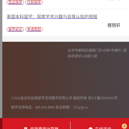
签证指导
行前指导
美国本科留学：探索学术兴趣与自我认知的旅程
楼雨轩
留学初识
申请规划
北京市朝阳区建国门外大街8号楼IFC国
际财源中心B座15层
©2026金吉列出国留学咨询服务有限公司 版权所有 京ICP备05010035号
留学咨询电话：400-010-8000 投诉邮箱：315@jjl.cn
3