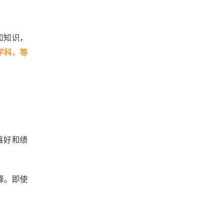
位和知识，
学科，等
的喜好和绩
择。即使