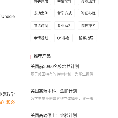
留学费用
申请条件
背景提升
成功案例
留学方式
签证办理
ecie
申请时间
专业解析
院校排名
申请规划
QS排名
留学指导
推荐产品
美国前30/60名校培养计划
基于美国特有的转学体制，为学生提供包括学术、领导力、职业等在内的长时段服务，让学生既获得名校录取，又有读完名校的实力
美国高端本科：金鹏计划
被录取学
为学生量身搭建五维立体模型，逐一击破痛点，致力于提高美国TOP30本科录取成功率
lum）和必
美国高端硕士：金骏计划