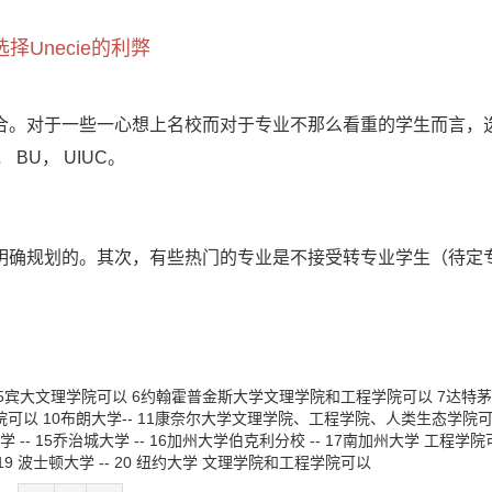
选择Unecie的利弊
合。对于一些一心想上名校而对于专业不那么看重的学生而言，
 BU， UIUC。
明确规划的。其次，有些热门的专业是不接受转专业学生（待定
5
宾大
文理学院可以
6
约翰霍普金斯大学
文理学院和工程学院可以
7
达特
院可以
10
布朗大学
--
11
康奈尔大学
文理学院、工程学院、人类生态学院
大学
--
15
乔治城大学
--
16
加州大学伯克利分校
--
17
南加州大学
工程学院
19
波士顿大学
--
20
纽约大学
文理学院和工程学院可以