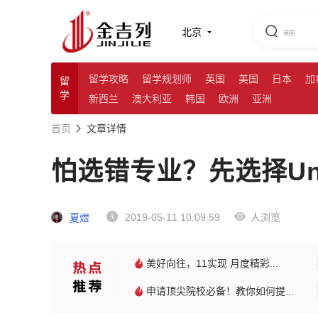
北京
留学攻略
留学规划师
英国
美国
日本
加
留
学
新西兰
澳大利亚
韩国
欧洲
亚洲
首页
文章详情
怕选错专业？先选择Une
2019-05-11 10:09:59
人浏览
夏煜
美好向往，11实现 月度精彩...
申请顶尖院校必备！教你如何提...