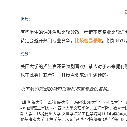
优势：
有些学生的课外活动比较分散，申请不定专业比较适
待定会避开热门专业竞争，
比较容易录取
。例如NYU，
劣势：
美国大学的招生官还是特别喜欢申请人对于未来拥有
也在此类）或者对于其绩点要求近乎满绩的。
以下我们列出20所可以暂时不定专业的名校。
1
斯坦福大学
--
2
芝加哥大学
--
3
哥伦比亚大学
--
4
杜克大学
--
-
8
加州理工学院
--
9
西北大学
文理学院、工程学院、教育学
斯大学
--
13
范德堡大学
文理学院和工程学院可以
14
埃默里
耐基梅隆大学
工程学院、人文与社科学院和梅隆科学院可以