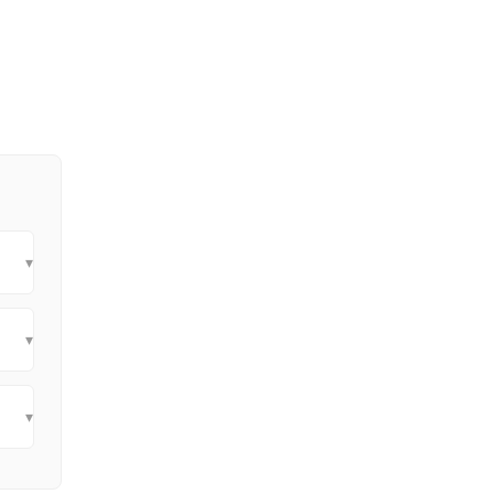
▾
▾
▾