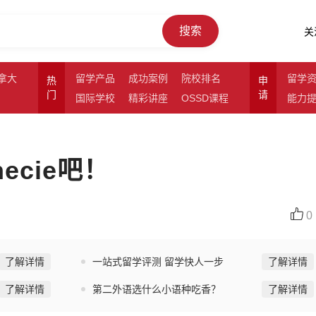
搜索
关
拿大
留学产品
成功案例
院校排名
留学
热
申
门
请
国际学校
精彩讲座
OSSD课程
能力
cie吧！
0
了解详情
一站式留学评测 留学快人一步
了解详情
了解详情
第二外语选什么小语种吃香？
了解详情