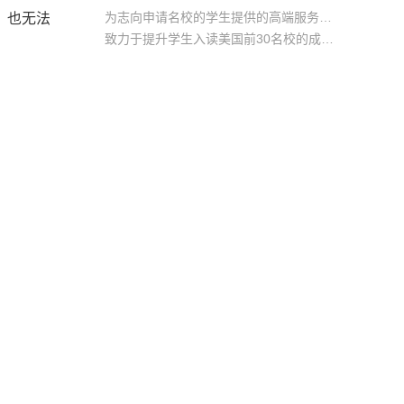
为志向申请名校的学生提供的高端服务产品
，也无法
致力于提升学生入读美国前30名校的成功率
产品中涵盖背景提升项目基金，学生可根据自身背景任意选择海内/外科研与职场提升等项目