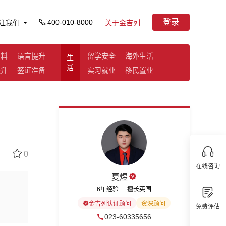
登录
400-010-8000
注我们
关于金吉列
资料
语言提升
留学安全
海外生活
生
活
提升
签证准备
实习就业
移民置业
0
在线咨询
夏煜
6年经验
擅长英国
金吉列认证顾问
资深顾问
免费评估
023-60335656