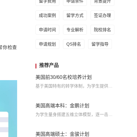
留学费用
申请条件
背景提升
成功案例
留学方式
签证办理
申请时间
专业解析
院校排名
申请规划
QS排名
留学指导
是帮你检查
推荐产品
美国前30/60名校培养计划
基于美国特有的转学体制，为学生提供包括学术、领导力、职业等在内的长时段服务，让学生既获得名校录取，又有读完名校的实力
美国高端本科：金鹏计划
为学生量身搭建五维立体模型，逐一击破痛点，致力于提高美国TOP30本科录取成功率
美国高端硕士：金骏计划