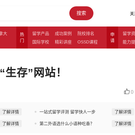
搜索
关
拿大
留学产品
成功案例
院校排名
留学
热
申
门
请
国际学校
精彩讲座
OSSD课程
能力
“生存”网站！
0
了解详情
一站式留学评测 留学快人一步
了解详情
了解详情
第二外语选什么小语种吃香？
了解详情