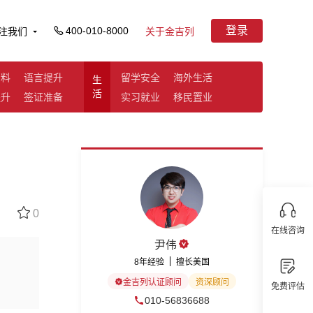
登录
400-010-8000
注我们
关于金吉列
资料
语言提升
留学安全
海外生活
生
活
提升
签证准备
实习就业
移民置业
0
在线咨询
尹伟
8年经验
擅长美国
金吉列认证顾问
资深顾问
免费评估
010-56836688