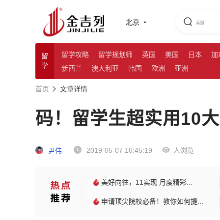
北京
留学攻略
留学规划师
英国
美国
日本
加
留
学
新西兰
澳大利亚
韩国
欧洲
亚洲
首页
文章详情
码！留学生超实用10大
2019-05-07 16:45:19
人浏览
尹伟
美好向往，11实现 月度精彩...
申请顶尖院校必备！教你如何提...