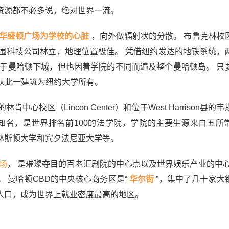
资源都不必多说，绝对世界一流。
华盛顿广场为学校的心脏
，向外做辐射状的分散。 布鲁克林校
围科技公司林立，地理位置极佳。 凭借纽约发达的地铁系统，
中于曼哈顿下城，但也因着学院的不同而遍及整个曼哈顿岛。 只
辨认此一建筑为纽约大学所有。
校区（Lincon Center）和位于West Harrison县的
院尤为知名，是世界排名前100的法学院，学院的主要生源来自五所
林斯顿大学和宾夕法尼亚大学等。
场
，
是璀璨夺目的百老汇剧院的中心点以及世界娱乐产业的中心
 曼哈顿CBD的中央核心商务区是“
华尔街
”，集中了几十家大
人口，成为世界上就业密度最高的地区。