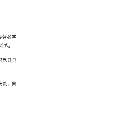
世界著名学
前茅。
根尼县县
景象，向