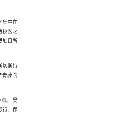
区集中在
两校区之
要触目所
韦斯切斯特
常青藤院
点。 曼
银行、保