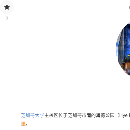
0
芝加哥大学
主校区位于芝加哥市南的海德公园（Hye
里
。