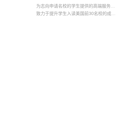
为志向申请名校的学生提供的高端服务产品
致力于提升学生入读美国前30名校的成功率
产品中涵盖背景提升项目基金，学生可根据自身背景任意选择海内/外科研与职场提升等项目