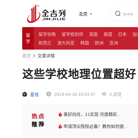
北京
留学攻略
留学规划师
英国
美国
日本
加
留
学
新西兰
澳大利亚
韩国
欧洲
亚洲
首页
文章详情
这些学校地理位置超好
2019-04-18 10:53:37
人浏览
夏煜
美好向往，11实现 月度精彩...
申请顶尖院校必备！教你如何提...