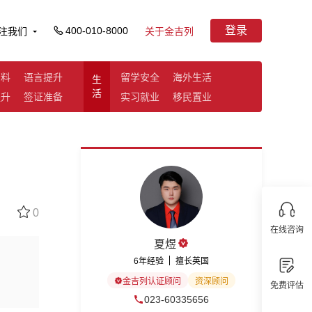
登录
400-010-8000
注我们
关于金吉列
资料
语言提升
留学安全
海外生活
生
活
提升
签证准备
实习就业
移民置业
0
在线咨询
夏煜
6年经验
擅长英国
金吉列认证顾问
资深顾问
免费评估
023-60335656