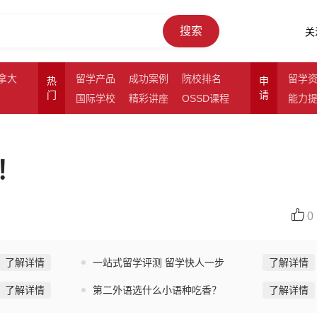
搜索
关
拿大
留学产品
成功案例
院校排名
留学
热
申
门
请
国际学校
精彩讲座
OSSD课程
能力
！
0
了解详情
一站式留学评测 留学快人一步
了解详情
了解详情
第二外语选什么小语种吃香？
了解详情