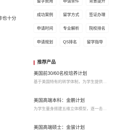
留学费用
申请条件
背景提升
成功案例
留学方式
签证办理
作也十分
申请时间
专业解析
院校排名
申请规划
QS排名
留学指导
推荐产品
美国前30/60名校培养计划
基于美国特有的转学体制，为学生提供包括学术、领导力、职业等在内的长时段服务，让学生既获得名校录取，又有读完名校的实力
美国高端本科：金鹏计划
为学生量身搭建五维立体模型，逐一击破痛点，致力于提高美国TOP30本科录取成功率
美国高端硕士：金骏计划