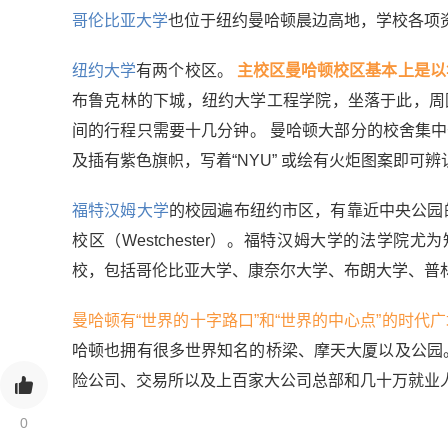
哥伦比亚大学
也位于纽约曼哈顿晨边高地，学校各项
纽约大学
有两个校区。
主校区曼哈顿校区基本上是以
布鲁克林的下城，纽约大学工程学院，坐落于此，周
间的行程只需要十几分钟。 曼哈顿大部分的校舍集
及插有紫色旗帜，写着“NYU” 或绘有火炬图案即可
福特汉姆大学
的校园遍布纽约市区，有靠近中央公园的林肯中心
校区（Westchester）。福特汉姆大学的法学
校，包括哥伦比亚大学、康奈尔大学、布朗大学、普
曼哈顿有“世界的十字路口”和“世界的中心点”的时代广
哈顿也拥有很多世界知名的桥梁、摩天大厦以及公园。
险公司、交易所以及上百家大公司总部和几十万就业
0