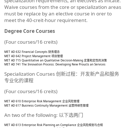
specialization requirements, an electives as inicate.
Waive courses from the core or specialization areas
must be replace by an elective course in orer to
meet the 40-creit-hour requirement.
Degree Core Courses
(Four courses/16 creits)
MET AD 632 Financial Concepts 财务理念
MET AD 642 Project Management 项目管理
MET AD 715 Quantitative an Qualitative Decision-Making 定量和定性的决策
MET AD 741 The Innovation Process: Developing New Proucts an Services
Specialization Courses 创新过程：开发新产品和服务
专业化的课程
(Four courses/16 creits)
MET AD 610 Enterprise Risk Management 企业风险管理
MET AD 617 Business Continuity Management 运营持续性管理
An two of the following: 以下选两门
MET AD 613 Enterprise Risk Planning an Compliance 企业风险规划与合规