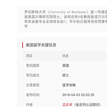
罗切斯特大学（University of Rocheste
是美国文理研究院院士。该校还有8名教授是诺贝尔奖获得者
将其金融专业全球排名前5；华尔街日报将该校西蒙商学院（S
学
美国留学关键信息
项目
信息
意向国家
美国
学历层次
硕士
文章类型
留学攻略
发布时间
2018-04-03 02:22:35
作者
孟庆卓
（金吉列认证顾问）