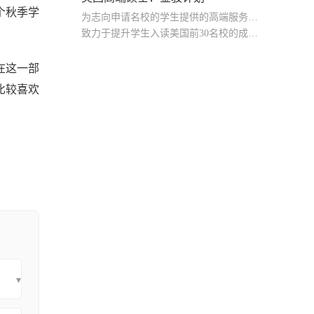
个秋季学
为志向申请名校的学生提供的高端服务产品
致力于提升学生入读美国前30名校的成功率
产品中涵盖背景提升项目基金，学生可根据自身背景任意选择海内/外科研与职场提升等项目
在这一部
比较喜欢
▾