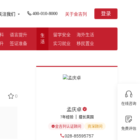
登录
400-010-8000
关注我们
关于金吉列
料
语言提升
留学安全
海外生活
生
活
升
签证准备
实习就业
移民置业
0
在线咨询
孟庆卓
7年经验
擅长英国
金吉列认证顾问
资深顾问
免费评估
028-85595757