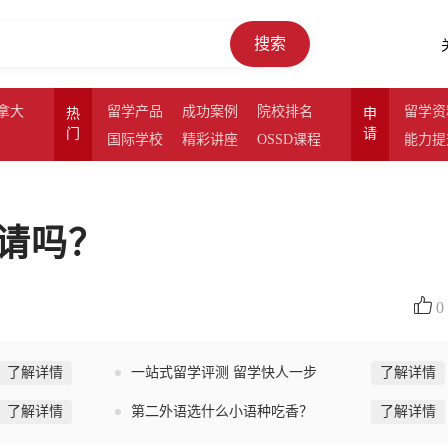
搜索
拿大
留学产品
成功案例
院校排名
留学资
热
申
门
请
国际学校
精彩讲座
OSSD课程
能力提
请吗？
0
了解详情
一站式留学评测 留学快人一步
了解详情
了解详情
第二外语选什么小语种吃香？
了解详情