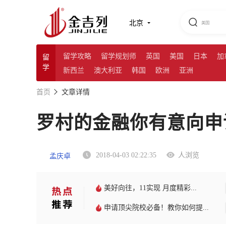
北京
留学攻略
留学规划师
英国
美国
日本
加
留
学
新西兰
澳大利亚
韩国
欧洲
亚洲
首页
文章详情
罗村的金融你有意向申
2018-04-03 02:22:35
人浏览
孟庆卓
美好向往，11实现 月度精彩...
申请顶尖院校必备！教你如何提...