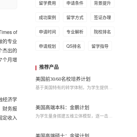
留学费用
申请条件
背景提升
成功案例
留学方式
签证办理
es of
申请时间
专业解析
院校排名
定做的专业
申请规划
QS排名
留学指导
个杰出的
7个月增
推荐产品
美国前30/60名校培养计划
基于美国特有的转学体制，为学生提供包括学术、领导力、职业等在内的长时段服务，让学生既获得名校录取，又有读完名校的实力
融经济学
、财务报
美国高端本科：金鹏计划
为学生量身搭建五维立体模型，逐一击破痛点，致力于提高美国TOP30本科录取成功率
固定收入
美国高端硕士：金骏计划