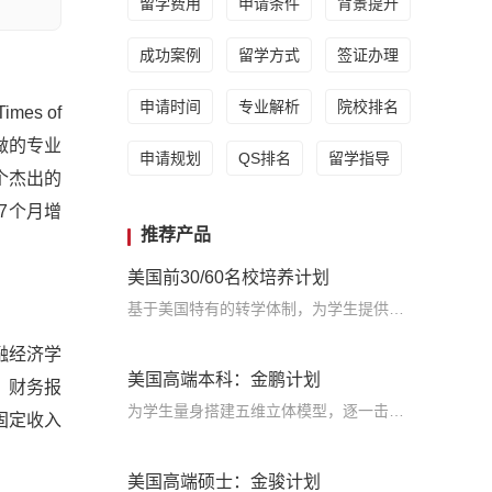
留学费用
申请条件
背景提升
成功案例
留学方式
签证办理
申请时间
专业解析
院校排名
es of
定做的专业
申请规划
QS排名
留学指导
个杰出的
7个月增
推荐产品
美国前30/60名校培养计划
基于美国特有的转学体制，为学生提供包括学术、领导力、职业等在内的长时段服务，让学生既获得名校录取，又有读完名校的实力
融经济学
美国高端本科：金鹏计划
、财务报
为学生量身搭建五维立体模型，逐一击破痛点，致力于提高美国TOP30本科录取成功率
固定收入
美国高端硕士：金骏计划