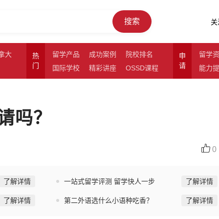
搜索
关
拿大
留学产品
成功案例
院校排名
留学
热
申
门
请
国际学校
精彩讲座
OSSD课程
能力
请吗？
0
了解详情
一站式留学评测 留学快人一步
了解详情
了解详情
第二外语选什么小语种吃香？
了解详情