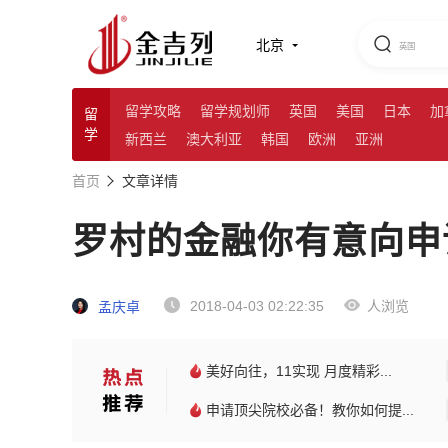
北京
留学攻略
留学规划师
英国
美国
日本
加
留
学
新西兰
澳大利亚
韩国
欧洲
亚洲
首页
文章详情
罗村的金融你有意向申
2018-04-03 02:22:35
人浏览
孟庆卓
美好向往，11实现 月度精彩...
申请顶尖院校必备！教你如何提...