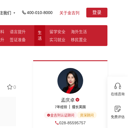
登录
400-010-8000
注我们
关于金吉列
资料
语言提升
留学安全
海外生活
生
活
提升
签证准备
实习就业
移民置业
0
在线咨询
孟庆卓
7年经验
擅长英国
金吉列认证顾问
资深顾问
免费评估
028-85595757