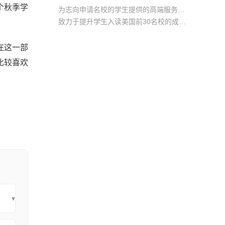
个秋季学
为志向申请名校的学生提供的高端服务产品
致力于提升学生入读美国前30名校的成功率
产品中涵盖背景提升项目基金，学生可根据自身背景任意选择海内/外科研与职场提升等项目
在这一部
比较喜欢
▾