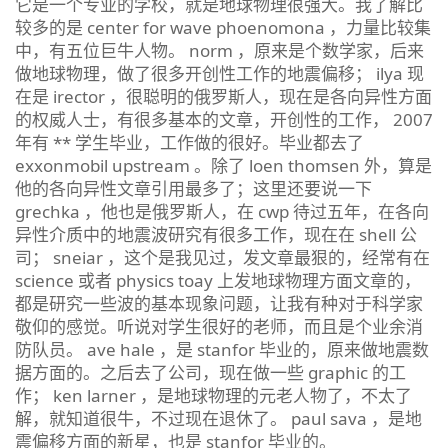
它是一个专业的学校，就是地球物理很强大。我了解比
较多的是 center for wave phoenomona ，力量比较集
中，有五位巨牛人物。 norm ，原来是个数学家，后来
做地球物理，做了很多开创性工作的地震偏移； ilya 现
在是 irector ，很聪明的俄罗斯人，现在是各向异性方面
的权威人士，有很多基本的文章，开创性的工作， 2007
年有 ** 学生毕业，工作做的很好。毕业都去了
exxonmobil upstream 。除了 loen thomsen 外，算是
他的各向异性文章引用最多了；这里还要说一下
grechka ，他也是俄罗斯人，在 cwp 待过五年，在各向
异性介质中的地震波研究有很多工作，现在在 shell 公
司； sneiar ，这个是我见过，发文章最狠的，经常有在
science 或者 physics toay 上发地球物理方面文章的，
都是研究一些波的基本现象问题，让我有种对于科学家
敬仰的感觉。听说对学生很好的老师，而且是个业余消
防队员。 ave hale ，是 stanfor 毕业的，原来做地震数
据方面的。之后去了公司，现在做一些 graphic 的工
作； ken larner ，是地球物理的元老人物了，不太了
解，就知道很牛，不过现在退休了。 paul sava ，是地
震偏移方面的新星，也是 stanfor 毕业的。