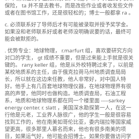
保险， ta 并不是去教书，而是改些作业或者收发些文件
或者在图书馆工作，还是很轻松的；博士一般都拿 ra 。
c. 必须联系好了导师后才有可能被录取并授予奖学金。
如果没和老师联系好或者老师没明确说要的话，最终可
能会被默拒的。
. 优势专业：地球物理， r.marfurt 组，喜欢要研究方向
对口的学生， gt 成绩不重要，但是过来能上手就是很关
键的。 rany keller 组，他是从外校特聘过来了，以前是
某校地质系的主任，由于俄克拉荷马州地质调查局局
长，所以就在这边来任教，他人非常好，对中国人特
好。他手上有几百套地球物理仪器，在地球物理界有很
高的声誉，他同时也做构造。地质调查局，石油工程
系，地质和地球物理系都在同一个楼里面 -----sarkey
energy center. r. slatt ，美国深水勘探第一人，在这一
行他是元老，工业界人脉很广，他的学生一般是很容易
找到工作的，他在南美如哥伦比亚，委内瑞拉等国家威
望更高，很多那里人慕名而来，他也有很多南美的项
目，如果运气好，他可能会招博士。如果你要做访问学