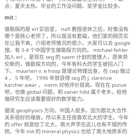
点：夏天太热。毕业的工作没问题。奖学金比较多。
mit ：
做勘探的是 erl 实验室， nafi 教授退休之后，好像没有
哪个是核心老师了，所以我没有套磁，他们家的网页实
在让我不爽，介绍老师情况的很少。大家可以去 google
搜。有 3-4 个中国学生做勘探方向的。 michael fehler
加入 erl ，是现在 seg 的 saem 计划的管理人，原来劳
伦斯的，做勘探方向的，今年有科大的学生被招入门
下。 maarten v. e hoop 是理论物理出身，在 cwp 做过
4 ， 5 年吧， 1996 年就获得 seg 的 j. clarence
karcher awar ， norm 对他评价很高。现在在 purue
吧，也做 global 问题，和 vaner hilst 属于老乡。给他
做研究生应该需要很好的数学能力。
据说 geophysics 方向，中国人很多。因为跟北大合作
关系很好的缘故，所以系主任很喜欢北大的学生。今年
的 offer 就是给了北大。南大声学在这儿也有不错的传
统。今年 mit 的 mineral physics 也给了南大地质系的