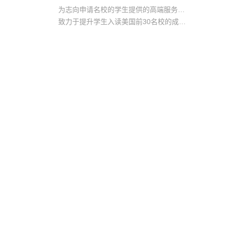
为志向申请名校的学生提供的高端服务产品
致力于提升学生入读美国前30名校的成功率
产品中涵盖背景提升项目基金，学生可根据自身背景任意选择海内/外科研与职场提升等项目