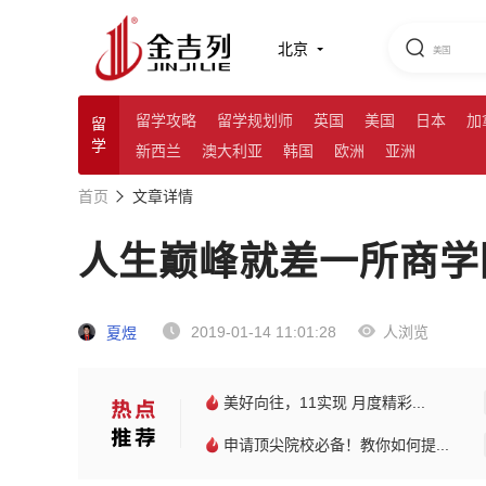
北京
留学攻略
留学规划师
英国
美国
日本
加
留
学
新西兰
澳大利亚
韩国
欧洲
亚洲
首页
文章详情
人生巅峰就差一所商学
2019-01-14 11:01:28
人浏览
夏煜
美好向往，11实现 月度精彩...
申请顶尖院校必备！教你如何提...