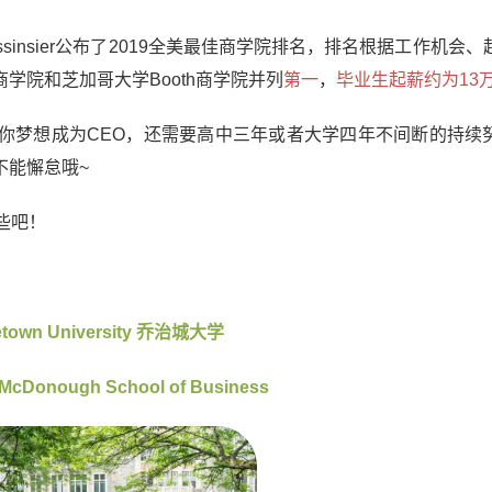
sinsier公布了2019全美最佳商学院排名，排名根据工作机会
商学院
和
芝加哥大学Booth商学院
并列
第一
，
毕业生起薪约为13
你梦想成为CEO，还需要高中三年或者大学四年不间断的持续
不能懈怠哦~
哪些吧！
town University
乔治城大学
McDonough School of Business