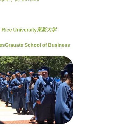
: Rice University
莱斯大学
esGrauate School of Business