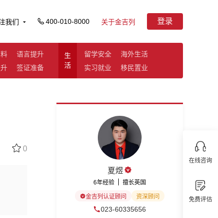
登录
400-010-8000
注我们
关于金吉列
资料
语言提升
留学安全
海外生活
生
活
提升
签证准备
实习就业
移民置业
0
在线咨询
夏煜
6年经验
擅长英国
金吉列认证顾问
资深顾问
免费评估
023-60335656