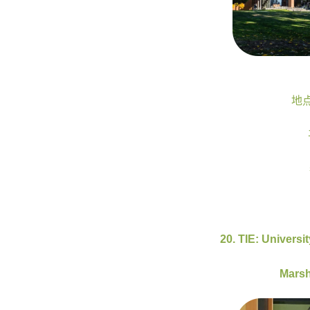
地点:
20. TIE: Universi
Marsh