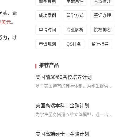
留学费用
申请条件
背景提升
、起薪、录
成功案例
留学方式
签证办理
万美元
。
申请时间
专业解析
院校排名
努力，才
申请规划
QS排名
留学指导
推荐产品
美国前30/60名校培养计划
基于美国特有的转学体制，为学生提供包括学术、领导力、职业等在内的长时段服务，让学生既获得名校录取，又有读完名校的实力
美国高端本科：金鹏计划
为学生量身搭建五维立体模型，逐一击破痛点，致力于提高美国TOP30本科录取成功率
美国高端硕士：金骏计划