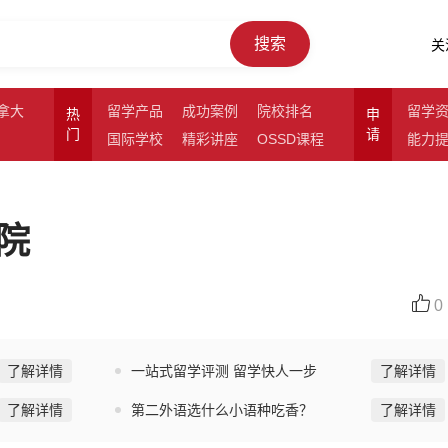
搜索
关
拿大
留学产品
成功案例
院校排名
留学
热
申
门
请
国际学校
精彩讲座
OSSD课程
能力
院
0
了解详情
一站式留学评测 留学快人一步
了解详情
了解详情
第二外语选什么小语种吃香？
了解详情