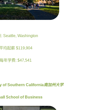
 Seattle, Washington
平均起薪 $119,904
每年学费: $47,541
ty of Southern California
南加州大学
all School of Business