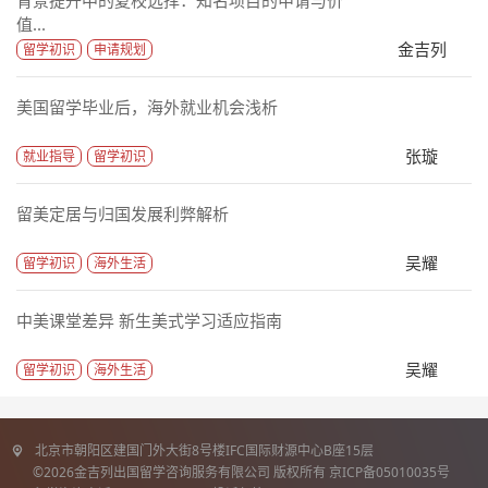
值...
金吉列
留学初识
申请规划
美国留学毕业后，海外就业机会浅析
张璇
就业指导
留学初识
留美定居与归国发展利弊解析
吴耀
留学初识
海外生活
中美课堂差异 新生美式学习适应指南
吴耀
留学初识
海外生活
北京市朝阳区建国门外大街8号楼IFC国际财源中心B座15层
©2026金吉列出国留学咨询服务有限公司 版权所有 京ICP备05010035号