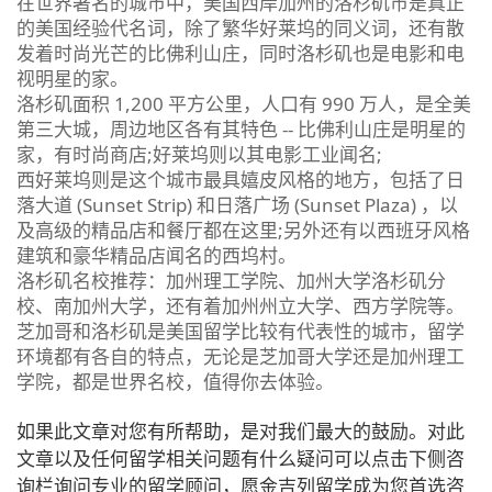
在世界著名的城市中，美国西岸加州的洛杉矶市是真正
的美国经验代名词，除了繁华好莱坞的同义词，还有散
发着时尚光芒的比佛利山庄，同时洛杉矶也是电影和电
视明星的家。
洛杉矶面积 1,200 平方公里，人口有 990 万人，是全美
第三大城，周边地区各有其特色 -- 比佛利山庄是明星的
家，有时尚商店;好莱坞则以其电影工业闻名;
西好莱坞则是这个城市最具嬉皮风格的地方，包括了日
落大道 (Sunset Strip) 和日落广场 (Sunset Plaza) ，以
及高级的精品店和餐厅都在这里;另外还有以西班牙风格
建筑和豪华精品店闻名的西坞村。
洛杉矶名校推荐：加州理工学院、加州大学洛杉矶分
校、南加州大学，还有着加州州立大学、西方学院等。
芝加哥和洛杉矶是美国留学比较有代表性的城市，留学
环境都有各自的特点，无论是芝加哥大学还是加州理工
学院，都是世界名校，值得你去体验。
如果此文章对您有所帮助，是对我们最大的鼓励。对此
文章以及任何留学相关问题有什么疑问可以点击下侧咨
询栏询问专业的留学顾问，愿金吉列留学成为您首选咨